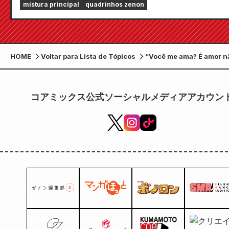
mistura principal
quadrinhos zenon
incluindo "Escolha seu primeiro capítulo grátis" e
"Atualizações diárias"!
HOME
Voltar para Lista de Tópicos
“Você me ama? É amor n
correspondido? Isso é 
maldição.” A campanha 
distribuição de pôsteres
コアミックス公式ソーシャルメディアアカウン
“Gachi Koi Sticky Beast”
sendo realizada!
Comemorando o lançam
Volume 13