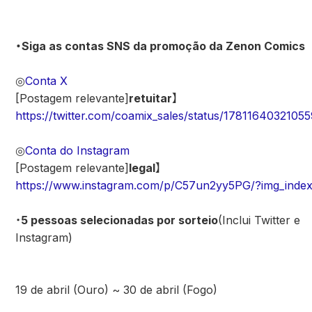
・Siga as contas SNS da promoção da Zenon Comics
◎
Conta X
[Postagem relevante]
retuitar
】
https://twitter.com/coamix_sales/status/1781164032105
◎
Conta do Instagram
[Postagem relevante]
legal
】
https://www.instagram.com/p/C57un2yy5PG/?img_inde
・
5 pessoas selecionadas por sorteio
(Inclui Twitter e
Instagram)
19 de abril (Ouro) ~ 30 de abril (Fogo)