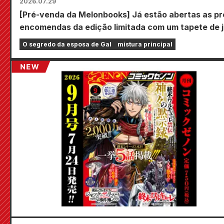
2026.07.29
[Pré-venda da Melonbooks] Já estão abertas as pr
encomendas da edição limitada com um tapete de 
especial com uma ilustração deslumbrante de Fuyu
O segredo da esposa de Gal
mistura principal
Tojo desenhada por Kudou! O volume 6 de "The
Secret of the Gal Bride" será lançado em 20 de
outubro!