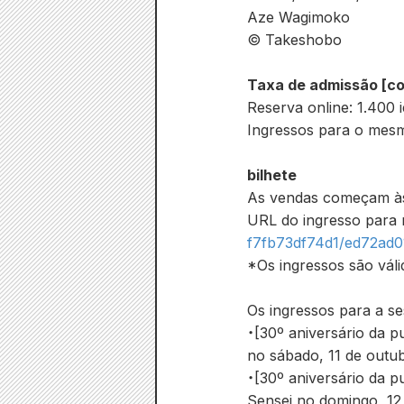
Aze Wagimoko
© Takeshobo
Taxa de admissão [c
Reserva online: 1.400 
Ingressos para o mesmo
bilhete
As vendas começam às 
URL do ingresso para r
f7fb73df74d1/ed72ad
*Os ingressos são váli
Os ingressos para a se
・[30º aniversário da p
no sábado, 11 de outu
・[30º aniversário da p
Sensei no domingo, 12