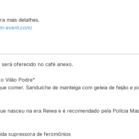
ara mais detalhes.
dom-event.com/
será oferecido no café anexo.
o Vilão Podre"
que comer. Sanduíche de manteiga com geleia de feijão e j
 que nasceu na era Reiwa e é recomendado pela Polícia Ma
bida supressora de feromônios