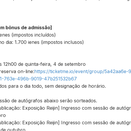
om bônus de admissão]
ienes (impostos incluídos)
 dia: 1.700 ienes (impostos inclusos)
12h00 de quinta-feira, 4 de setembro
eserva on-line:
https://ticketme.io/event/group/5a42aa6e
01-763e-496b-9019-47b251532b67
dos para o dia todo, sem designação de horário.
ssão de autógrafos abaixo serão sorteados.
ublicação: Exposição Reijin] Ingresso com sessão de autógr
bro
ublicação: Exposição Reijin] Ingresso com sessão de autóg
 de outubro