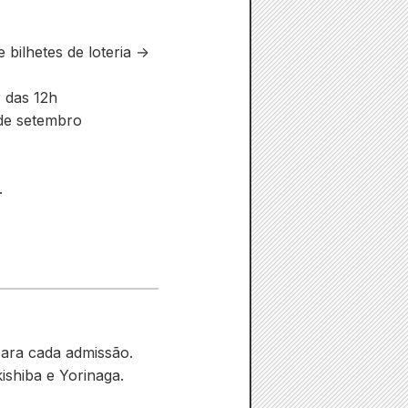
 bilhetes de loteria →
r das 12h
de setembro
.
 para cada admissão.
ishiba e Yorinaga.