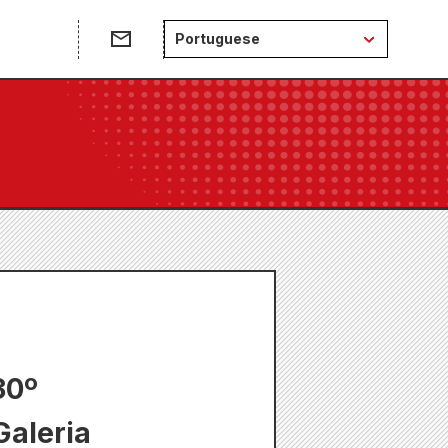
e
Portuguese
30º
Galeria