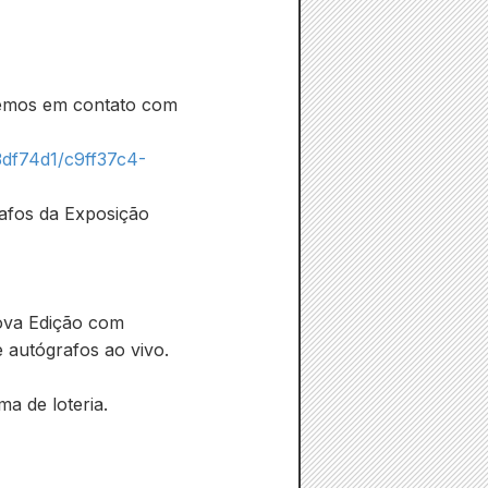
aremos em contato com
3df74d1/c9ff37c4-
afos da Exposição
ova Edição com
 autógrafos ao vivo.
ma de loteria.