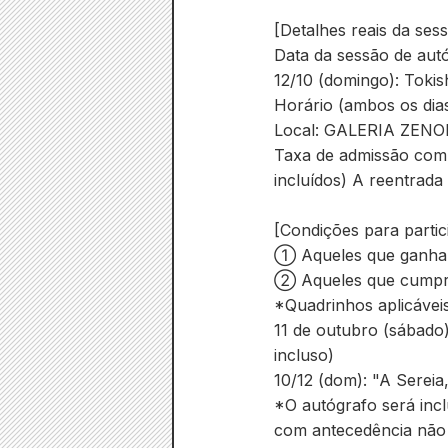
[Detalhes reais da ses
Data da sessão de autó
12/10 (domingo): Tokis
Horário (ambos os dias
Local: GALERIA ZENON 
Taxa de admissão com 
incluídos) A reentrada 
[Condições para partic
① Aqueles que ganhare
② Aqueles que cumpri
*Quadrinhos aplicávei
11 de outubro (sábado
incluso)
10/12 (dom): "A Sereia
*O autógrafo será inc
com antecedência não 