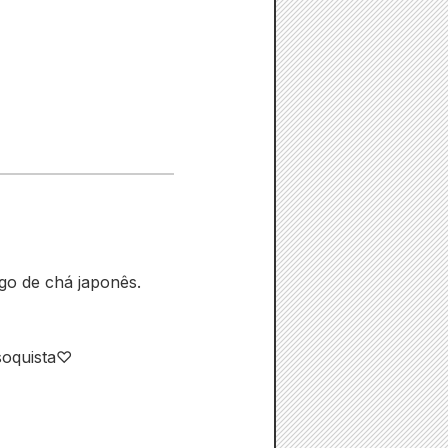
ogo de chá japonês.
soquista♡