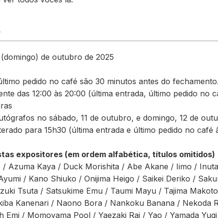
o
9 (domingo) de outubro de 2025
último pedido no café são 30 minutos antes do fechamento
nte das 12:00 às 20:00 (última entrada, último pedido no c
iras
utógrafos no sábado, 11 de outubro, e domingo, 12 de outu
erado para 15h30 (última entrada e último pedido no café 
stas expositores (em ordem alfabética, títulos omitidos)
/ Azuma Kaya / Duck Morishita / Abe Akane / Iimo / Inuta
yumi / Kano Shiuko / Onijima Heigo / Saikei Deriko / Sakur
uzuki Tsuta / Satsukime Emu / Taumi Mayu / Tajima Makoto
okiba Kanenari / Naono Bora / Nankoku Banana / Nekoda Ri
h Emi / Momoyama Pool / Yaezaki Rai / Yao / Yamada Yugi /