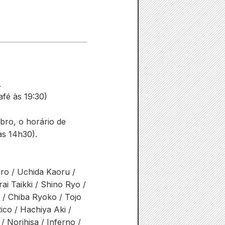
.
afé às 19:30)
bro, o horário de
às 14h30).
ro / Uchida Kaoru /
ai Taikki / Shino Ryo /
 / Chiba Ryoko / Tojo
co / Hachiya Aki /
 Norihisa / Inferno /