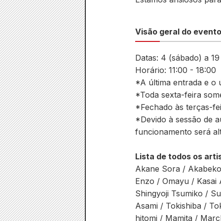
Visão geral do event
Datas: 4 (sábado) a 1
Horário: 11:00 - 18:00
*A última entrada e o 
*Toda sexta-feira some
*Fechado às terças-fe
*Devido à sessão de a
funcionamento será alt
Lista de todos os arti
Akane Sora / Akabeko 
Enzo / Omayu / Kasai A
Shingyoji Tsumiko / S
Asami / Tokishiba / T
hitomi / Mamita / Marc