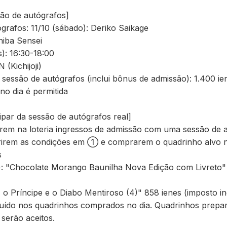
são de autógrafos]
grafos: 11/10 (sábado): Deriko Saikage
hiba Sensei
): 16:30-18:00
(Kichijoji)
sessão de autógrafos (inclui bônus de admissão): 1.400 ie
no dia é permitida
ipar da sessão de autógrafos real]
m na loteria ingressos de admissão com uma sessão de a
rem as condições em ① e comprarem o quadrinho alvo no 
s
): "Chocolate Morango Baunilha Nova Edição com Livreto" 
, o Príncipe e o Diabo Mentiroso (4)" 858 ienes (imposto in
luído nos quadrinhos comprados no dia. Quadrinhos prepa
serão aceitos.