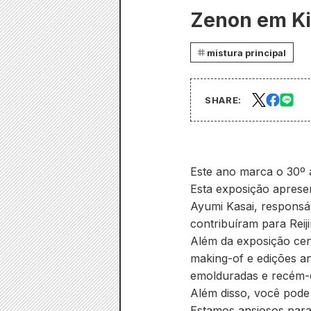
Zenon em Kic
mistura principal
SHARE:
Este ano marca o 30º a
Esta exposição apresent
Ayumi Kasai, responsáv
contribuíram para Reijin
Além da exposição ce
making-of e edições an
emolduradas e recém-d
Além disso, você pode 
Estamos ansiosos para 