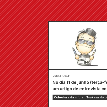
2024.06.11
No dia 11 de junho (terça-fe
um artigo de entrevista c
Tsukasa Hojo foi publicad
Cobertura da mídia
Tsukasa Hojo
edição noturna e na versã