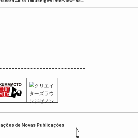
 Record Akira Tokushige’s Interview” são
mações de Novas Publicações