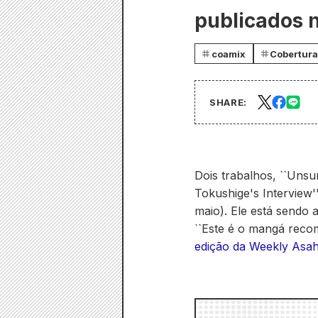
publicados 
coamix
Cobertura
SHARE:
Dois trabalhos, ``Unsu
Tokushige's Interview
maio). Ele está sendo
``Este é o mangá recom
edição da Weekly Asah