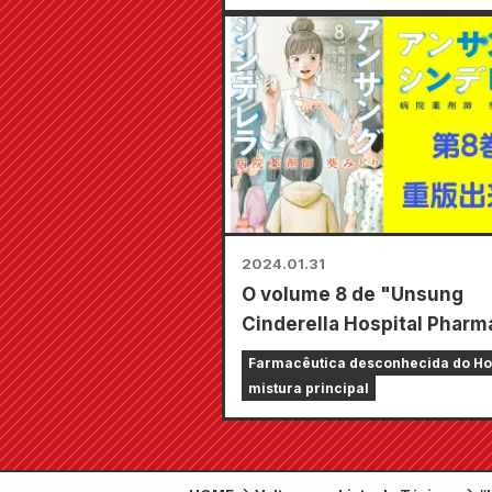
do Nikkei Shimbun.
2024.01.31
O volume 8 de "Unsung
Cinderella Hospital Pharm
Midori Aoi", que cobre a
Farmacêutica desconhecida do Ho
síndrome de Munchausen 
Cinderela, Midori Aoi
mistura principal
procuração, foi reimpress