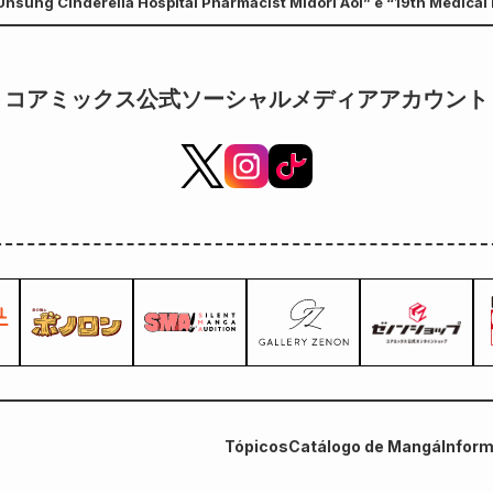
Unsung Cinderella Hospital Pharmacist Midori Aoi” e “19th Medical
ublicados no Weekly Asahi!
コアミックス公式ソーシャルメディアアカウント
Tópicos
Catálogo de Mangá
Infor