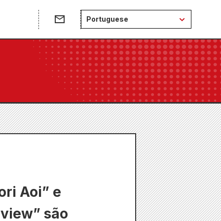
e
Portuguese
ri Aoi” e
rview” são