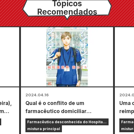
Tópicos
Recomendados
2024.04.16
2024.
ira),
Qual é o conflito de um
Uma o
om
farmacêutico domiciliar
reimp
o na
envolvido no dia a dia de um
“Unsu
Farmacêutica desconhecida do Hospital
Farmac
o web
paciente? "Unsung Cinderella
Pharm
Cinderela, Midori Aoi
Cinder
mistura principal
mistur