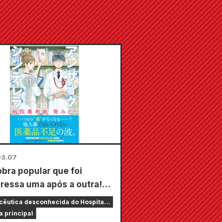
03.07
bra popular que foi
ressa uma após a outra!
ng Cinderella Hospital
êutica desconhecida do Hospital
acist Midori Aoi” Volume
ela, Midori Aoi
a principal