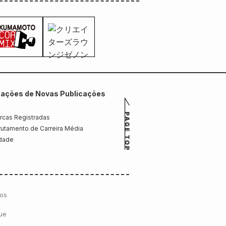
mações de Novas Publicações
rcas Registradas
utamento de Carreira Média
idade
cos
que