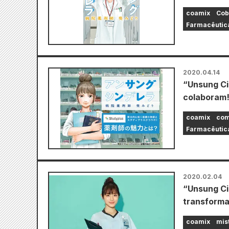
coamix
Cob
Farmacêutica
2020.04.14
“Unsung Ci
colaboram
coamix
com
Farmacêutica
2020.02.04
“Unsung Ci
transforma
coamix
mis