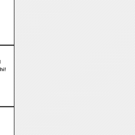
l
hi!