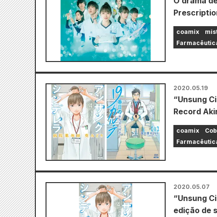
O drama de
Prescriptio
coamix
mis
Farmacêutica
2020.05.19
“Unsung Cin
Record Aki
coamix
Cob
Farmacêutica
2020.05.07
“Unsung Ci
edição de s