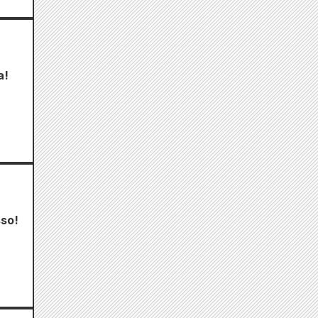
a!
sso!