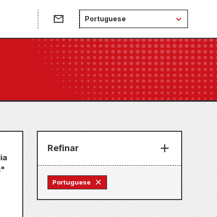
e
Portuguese
Refinar
ia
i"
Portuguese