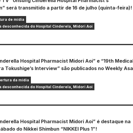
 TV “Unsung Cinderella Hospital Pharmacist’s
n” será transmitido a partir de 16 de julho (quinta-feira)!
tura de mídia
 desconhecida do Hospital Cinderela, Midori Aoi
derella Hospital Pharmacist Midori Aoi” e “19th Medica
ra Tokushige’s Interview” são publicados no Weekly Asa
ertura da mídia
 desconhecida do Hospital Cinderela, Midori Aoi
nderella Hospital Pharmacist Midori Aoi” é destaque na
ábado do Nikkei Shimbun “NIKKEI Plus 1”!