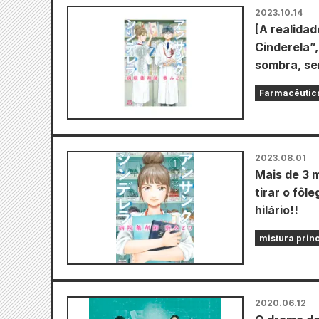
2023.10.14
[A realida
Cinderela”,
sombra, se
Farmacêutica
2023.08.01
Mais de 3 
tirar o fôl
hilário!!
mistura prin
2020.06.12