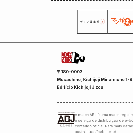
〒180-0003
Musashino, Kichijoji Minamicho 1-9
Edifício Kichijoji Jizou
A marca ABJ é uma marca registra
e serviço de distribuição de e-b
conteúdo oficial. Para mais deta
aqui
→
https://aebs.or.jp/