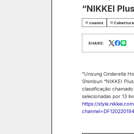
“NIKKEI Plus
coamix
Cobertura
SHARE:
“Unsung Cinderella Hos
Shimbun “NIKKEI Plus 1
classificação chamado
selecionadas por 13 li
https://style.nikkei
channel=DF12022019