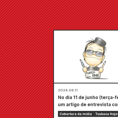
2024.06.11
No dia 11 de junho (terça-fe
um artigo de entrevista c
Tsukasa Hojo foi publicad
Cobertura da mídia
Tsukasa Hojo