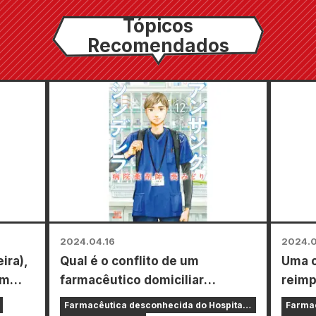
Tópicos
Recomendados
2024.04.16
2024.
ira),
Qual é o conflito de um
Uma o
om
farmacêutico domiciliar
reimp
o na
envolvido no dia a dia de um
“Unsu
Farmacêutica desconhecida do Hospital
Farmac