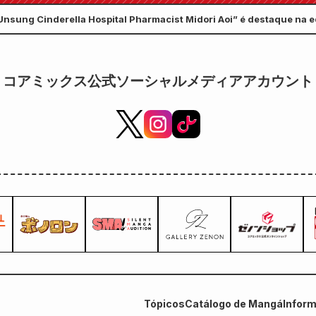
Unsung Cinderella Hospital Pharmacist Midori Aoi” é destaque na 
NIKKEI Plus 1”!
コアミックス公式ソーシャルメディアアカウント
Tópicos
Catálogo de Mangá
Infor