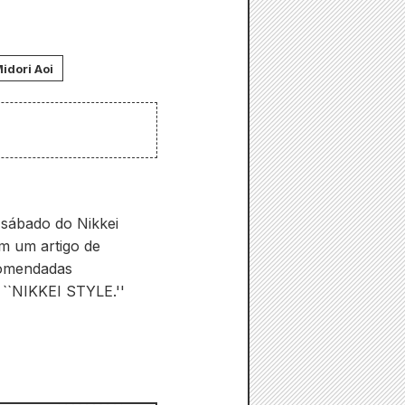
idori Aoi
 sábado do Nikkei
em um artigo de
comendadas
 ``NIKKEI STYLE.''