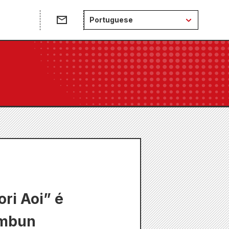
e
Portuguese
ri Aoi” é
imbun