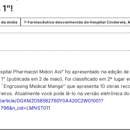
 1”!
 da mídia
Farmacêutica desconhecida do Hospital Cinderela, M
pital Pharmacist Midori Aoi” foi apresentado na edição de
” (publicada em 2 de maio). Foi classificado em 2º lugar 
 ``Engrossing Medical Manga'' que apresenta 10 obras re
vreiros. Atualmente você pode lê-lo na versão eletrônica do
.com/article/DGXMZO58582760Y0A420C2W01001?
4796&n_cid=LMNST011