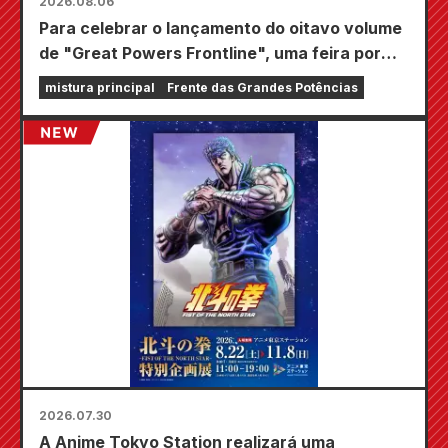
2026.08.06
Para celebrar o lançamento do oitavo volume
de "Great Powers Frontline", uma feira por
tempo limitado será realizada nas lojas
mistura principal
Frente das Grandes Potências
Animate em todo o país a partir de 20 de
agosto, onde você poderá adquirir um mini
cartão especialmente desenhado (4 tipos no
total)!
2026.07.30
A Anime Tokyo Station realizará uma