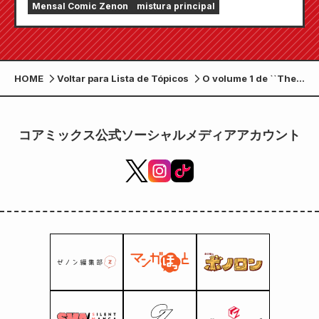
Mensal Comic Zenon
mistura principal
revista em quadrinhos mensal Zenon estará à
venda em 24 de julho!!
HOME
Voltar para Lista de Tópicos
O volume 1 de ``The
Strongest Magician
Without Common
Sense'', uma história
コアミックス公式ソーシャルメディアアカウント
de um mágico
trapaceiro que não
pode ser
compreendido por
aqueles ao seu redor,
será lançado em 7 de
março!