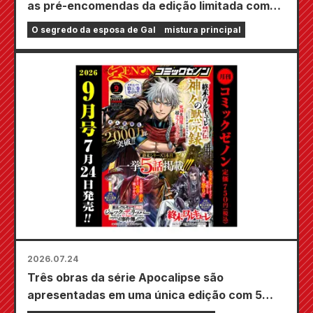
as pré-encomendas da edição limitada com
um tapete de jogo especial com uma
O segredo da esposa de Gal
mistura principal
ilustração deslumbrante de Fuyuki Tojo
desenhada por Kudou! O volume 6 de "The
Secret of the Gal Bride" será lançado em 20
de outubro!
2026.07.24
Três obras da série Apocalipse são
apresentadas em uma única edição com 5
capítulos!! A edição de setembro de 2026 da