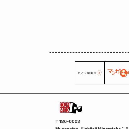
〒180-0003
Musashino, Kichijoji Minamicho 1-9