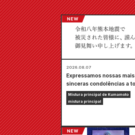
2026.08.07
Expressamos nossas mais
sinceras condolências a t
os afetados pelo terremot
Mistura principal de Kumamoto
Kumamoto de 2026.
mistura principal