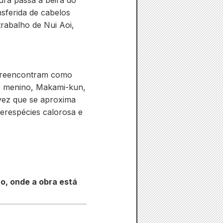
ura passa à beira do
nsferida de cabelos
trabalho de Nui Aoi,
e reencontram como
 O menino, Makami-kun,
 vez que se aproxima
terespécies calorosa e
o, onde a obra está