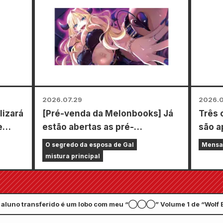
agost
adqui
espec
tipos 
2026.07.29
2026.0
lizará
[Pré-venda da Melonbooks] Já
Três 
e
estão abertas as pré-
são a
encomendas da edição limitada
ediçã
O segredo da esposa de Gal
Mensa
com um tapete de jogo especial
ediçã
mistura principal
com uma ilustração
revis
deslumbrante de Fuyuki Tojo
Zenon
desenhada por Kudou! O
julho!
 aluno transferido é um lobo com meu “◯◯◯” Volume 1 de “Wolf B
volume 6 de "The Secret of the
aneiro. Um evento comemorativo será realizado na cidade de Nagato
Gal Bride" será lançado em 20