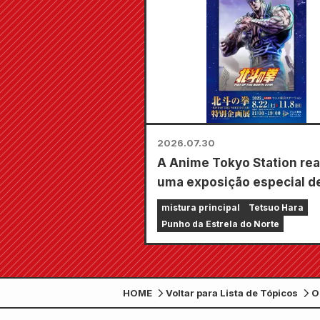
2026.07.30
A Anime Tokyo Station rea
uma exposição especial d
"Fist of the North Star"!!
mistura principal
Tetsuo Hara
Punho da Estrela do Norte
HOME
Voltar para Lista de Tópicos
O
j