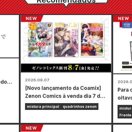
2026.08.07
odos
2026.
[Novo lançamento da Coamix]
Para 
o de
Zenon Comics à venda dia 7 de
oitav
agosto (sexta-feira)!
Power
mistura principal
quadrinhos zenon
mistur
por t
Frente
reali
todo 