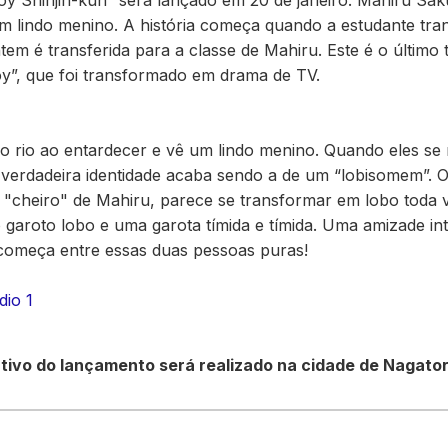
y Shinjin-kun” será lançado em 20 de janeiro. Mahiru Sak
um lindo menino. A história começa quando a estudante tra
tem é transferida para a classe de Mahiru. Este é o último 
oy”, que foi transformado em drama de TV.
do rio ao entardecer e vê um lindo menino. Quando eles s
a verdadeira identidade acaba sendo a de um “lobisomem”.
o "cheiro" de Mahiru, parece se transformar em lobo toda
so garoto lobo e uma garota tímida e tímida. Uma amizade in
 começa entre essas duas pessoas puras!
dio 1
vo do lançamento será realizado na cidade de Nagator