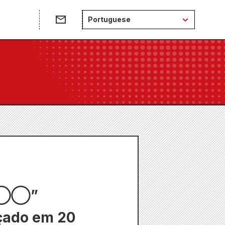
e
Portuguese
“◯◯◯”
nçado em 20