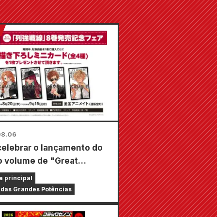
08.06
celebrar o lançamento do
o volume de "Great
s Frontline", uma feira
a principal
empo limitado será
 das Grandes Potências
zada nas lojas Animate em
o país a partir de 20 de