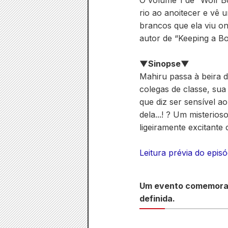
O volume 1 de “Wolf Bo
rio ao anoitecer e vê 
brancos que ela viu on
autor de “Keeping a B
▼Sinopse▼
Mahiru passa à beira 
colegas de classe, su
que diz ser sensível a
dela...! ? Um misterio
ligeiramente excitante
Leitura prévia do episó
Um evento comemorati
definida.