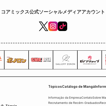
de outubro!
コアミックス公式ソーシャルメディアアカウント
Tópicos
Catálogo de Mangá
Infor
Informação da Empresa
Contato
Sobre Ma
Recrutamento de Recém-Graduados
Recr
-9, Tóquio