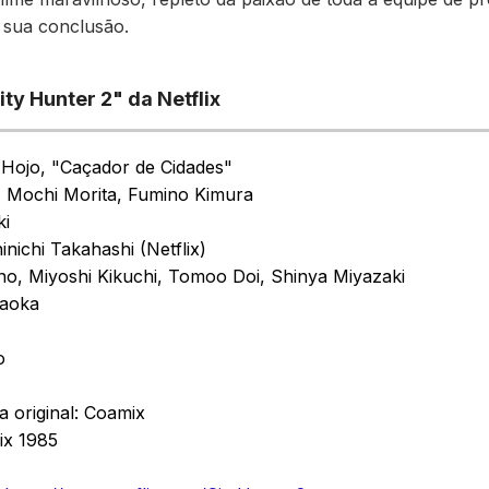
 sua conclusão.
ity Hunter 2" da Netflix
 Hojo, "Caçador de Cidades"
, Mochi Morita, Fumino Kimura
ki
nichi Takahashi (Netflix)
no, Miyoshi Kikuchi, Tomoo Doi, Shinya Miyazaki
maoka
o
a original: Coamix
ix 1985