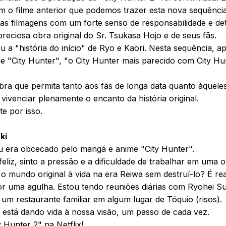
 o filme anterior que podemos trazer esta nova sequência
as filmagens com um forte senso de responsabilidade e de
preciosa obra original do Sr. Tsukasa Hojo e de seus fãs.
tou a "história do início" de Ryo e Kaori. Nesta sequência,
e "City Hunter", "o City Hunter mais parecido com City Hu
ra que permita tanto aos fãs de longa data quanto àquele
ivenciar plenamente o encanto da história original.
e por isso.
ki
 era obcecado pelo mangá e anime "City Hunter".
feliz, sinto a pressão e a dificuldade de trabalhar em uma 
 mundo original à vida na era Reiwa sem destruí-lo? É r
or uma agulha. Estou tendo reuniões diárias com Ryohei S
m um restaurante familiar em algum lugar de Tóquio (risos).
 está dando vida à nossa visão, um passo de cada vez.
 Hunter 2" na Netflix!