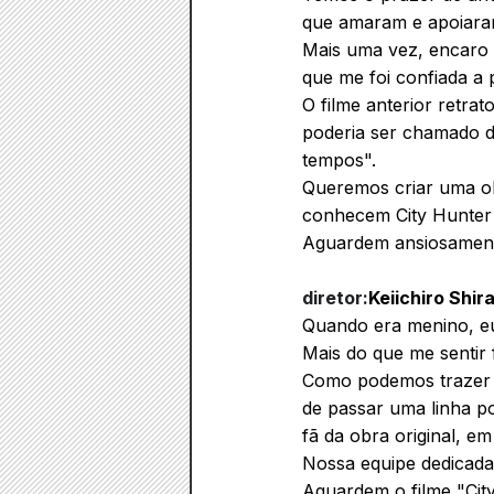
que amaram e apoiaram
Mais uma vez, encaro 
que me foi confiada a 
O filme anterior retra
poderia ser chamado d
tempos".
Queremos criar uma ob
conhecem City Hunter v
Aguardem ansiosament
diretor:
Keiichiro Shira
Quando era menino, eu
Mais do que me sentir 
Como podemos trazer o
de passar uma linha p
fã da obra original, e
Nossa equipe dedicada
Aguardem o filme "City