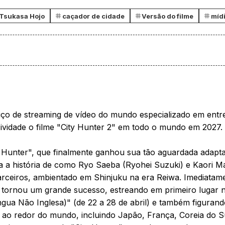
Tsukasa Hojo
caçador de cidade
Versão do filme
míd
viço de streaming de vídeo do mundo especializado em ent
sividade o filme "City Hunter 2" em todo o mundo em 2027.
ty Hunter", que finalmente ganhou sua tão aguardada adapta
a a história de como Ryo Saeba (Ryohei Suzuki) e Kaori M
arceiros, ambientado em Shinjuku na era Reiwa. Imediatam
e tornou um grande sucesso, estreando em primeiro lugar 
gua Não Inglesa)" (de 22 a 28 de abril) e também figuran
 ao redor do mundo, incluindo Japão, França, Coreia do S