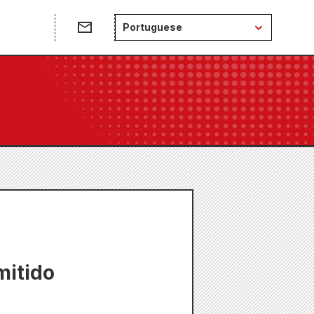
e
Portuguese
mitido