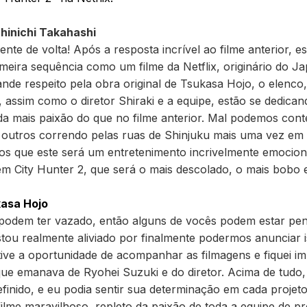
hinichi Takahashi
ente de volta! Após a resposta incrível ao filme anterior, 
meira sequência como um filme da Netflix, originário do Ja
de respeito pela obra original de Tsukasa Hojo, o elenco,
 assim como o diretor Shiraki e a equipe, estão se dedican
nda mais paixão do que no filme anterior. Mal podemos co
s outros correndo pelas ruas de Shinjuku mais uma vez em
s que este será um entretenimento incrivelmente emocion
m City Hunter 2, que será o mais descolado, o mais bobo 
kasa Hojo
podem ter vazado, então alguns de vocês podem estar pe
stou realmente aliviado por finalmente podermos anunciar i
tive a oportunidade de acompanhar as filmagens e fiquei 
que emanava de Ryohei Suzuki e do diretor. Acima de tudo, 
efinido, e eu podia sentir sua determinação em cada projet
filme maravilhoso, repleto da paixão de toda a equipe de