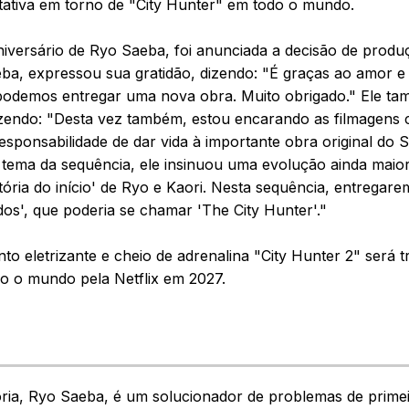
ativa em torno de "City Hunter" em todo o mundo.
iversário de Ryo Saeba, foi anunciada a decisão de produ
ba, expressou sua gratidão, dizendo: "É graças ao amor e
 podemos entregar uma nova obra. Muito obrigado." Ele ta
dizendo: "Desta vez também, estou encarando as filmagens
sponsabilidade de dar vida à importante obra original do 
 tema da sequência, ele insinuou uma evolução ainda maior
stória do início' de Ryo e Kaori. Nesta sequência, entregar
dos', que poderia se chamar 'The City Hunter'."
to eletrizante e cheio de adrenalina "City Hunter 2" será t
o o mundo pela Netflix em 2027.
ória, Ryo Saeba, é um solucionador de problemas de primei