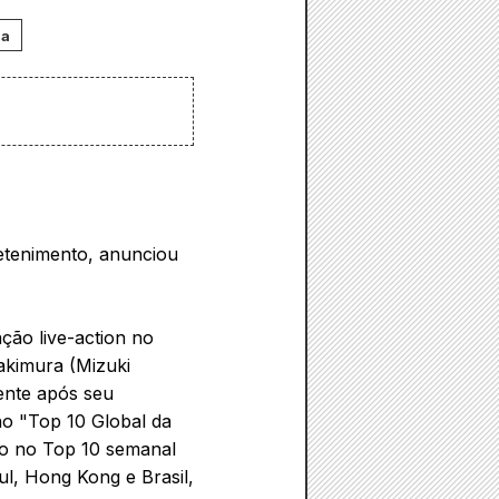
ia
retenimento, anunciou
ção live-action no
akimura (Mizuki
ente após seu
no "Top 10 Global da
do no Top 10 semanal
ul, Hong Kong e Brasil,