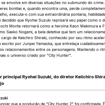
e se envolve em diversas situações no submundo do crime.
heres bonitas e, quando encontra uma, perde completamen
lho, executa-o com sua extraordinária pontaria, habilidad
i decidido que Ryohei Suzuki reprisará seu papel como o 
ochi Morita retornará como a heroína Kaori Makimura e 
omo Saeko Nogami, a bela detetive que tem um relaciona
a cargo de Keiichiro Shiraki, conhecido por seu ritmo acel
erá escrito por Junpei Yamaoka, que entrelaça cuidadosame
os relacionamentos entre os personagens. Mantendo o ritm
mais o universo criado por "City Hunter".
 principal Ryohei Suzuki, do diretor Keiichiro Shira
jo
zuki
nciar que a produção de "City Hunter 2" foi confirmada. É