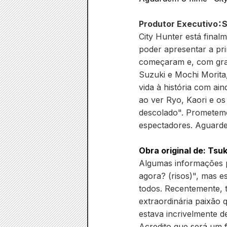
Produtor Executivo
：
S
City Hunter está finalm
poder apresentar a pri
começaram e, com gran
Suzuki e Mochi Morita,
vida à história com ai
ao ver Ryo, Kaori e o
descolado". Prometemo
espectadores. Aguarde
Obra original de: Tsu
Algumas informações 
agora? (risos)", mas e
todos. Recentemente, 
extraordinária paixão 
estava incrivelmente d
Acredito que será um 