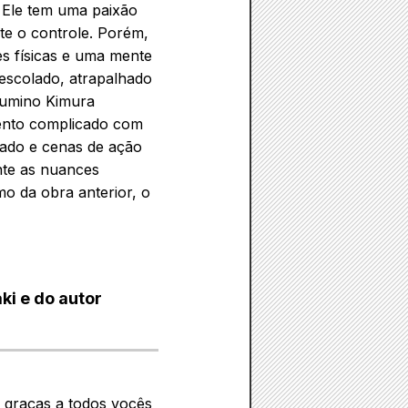
 Ele tem uma paixão
te o controle. Porém,
es físicas e uma mente
descolado, atrapalhado
Fumino Kimura
mento complicado com
erado e cenas de ação
nte as nuances
o da obra anterior, o
ki e do autor
 graças a todos vocês