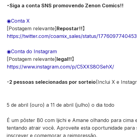
・Siga a conta SNS promovendo Zenon Comics!!
◉Conta X
[Postagem relevante]
Repostar!!
】
https://twitter.com/coamix_sales/status/177609774045
◉Conta do Instagram
[Postagem relevante]
legal!!
】
https://www.instagram.com/p/C5XXS8OSehX/
・
2 pessoas selecionadas por sorteio
(Inclui X e Instag
5 de abril (ouro) a 11 de abril (julho) o dia todo
É um pôster B0 com Ijichi e Amane olhando para cima 
tentando atrair você. Aproveite esta oportunidade para 
inscrever e comemorar a reimpressão.