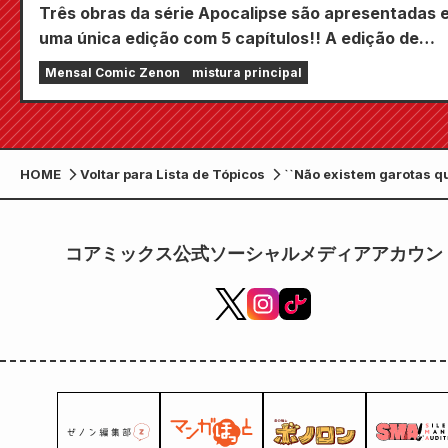
Três obras da série Apocalipse são apresentadas 
uma única edição com 5 capítulos!! A edição de
setembro de 2026 da revista em quadrinhos mensa
Mensal Comic Zenon
mistura principal
Zenon estará à venda em 24 de julho!!
HOME
Voltar para Lista de Tópicos
``Não existem garotas q
gentis com os otakus?'' 
(quase) em tamanho real
apresentado para comem
コアミックス公式ソーシャルメディアアカウン
reimpressão dos Volume