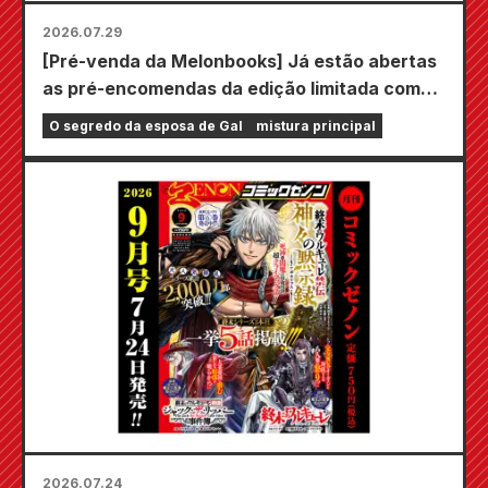
2026.07.29
[Pré-venda da Melonbooks] Já estão abertas
as pré-encomendas da edição limitada com
um tapete de jogo especial com uma
O segredo da esposa de Gal
mistura principal
ilustração deslumbrante de Fuyuki Tojo
desenhada por Kudou! O volume 6 de "The
Secret of the Gal Bride" será lançado em 20
de outubro!
2026.07.24