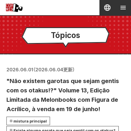
Tópicos
2026.06.01
（
2026.06.04
更新）
"Não existem garotas que sejam gentis
com os otakus!?" Volume 13, Edição
Limitada da Melonbooks com Figura de
Acrílico, à venda em 19 de junho!
mistura principal
Existe alguma garota que seja gentil com os otakus?