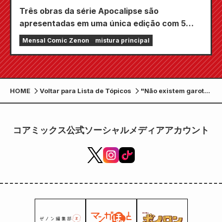
Três obras da série Apocalipse são
apresentadas em uma única edição com 5
capítulos!! A edição de setembro de 2026 da
Mensal Comic Zenon
mistura principal
revista em quadrinhos mensal Zenon estará à
venda em 24 de julho!!
HOME
Voltar para Lista de Tópicos
"Não existem garotas
que sejam gentis
com os otakus!?"
Volume 13, Edição
コアミックス公式ソーシャルメディアアカウント
Limitada da
Melonbooks com
Figura de Acrílico, à
venda em 19 de
junho!