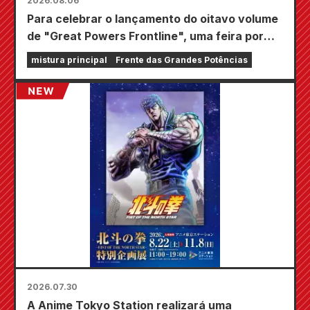
2026.08.06
Para celebrar o lançamento do oitavo volume
de "Great Powers Frontline", uma feira por
tempo limitado será realizada nas lojas
mistura principal
Frente das Grandes Potências
Animate em todo o país a partir de 20 de
agosto, onde você poderá adquirir um mini
cartão especialmente desenhado (4 tipos no
total)!
2026.07.30
A Anime Tokyo Station realizará uma