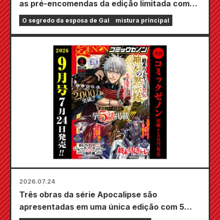
as pré-encomendas da edição limitada com
um tapete de jogo especial com uma
O segredo da esposa de Gal
mistura principal
ilustração deslumbrante de Fuyuki Tojo
desenhada por Kudou! O volume 6 de "The
Secret of the Gal Bride" será lançado em 20
de outubro!
2026.07.24
Três obras da série Apocalipse são
apresentadas em uma única edição com 5
capítulos!! A edição de setembro de 2026 da