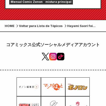
Mensal Comic Zenon
mistura principal
revista em quadrinhos mensal Zenon estará à
venda em 24 de julho!!
HOME
Voltar para Lista de Tópicos
Hayami Saori foi
escolhida como
artista para a música
tema de
コアミックス公式ソーシャルメディアアカウント
encerramento de
"Record of Ragnarok
III"! Os comentários
também chegaram!