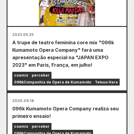
2023.05.25
A trupe de teatro feminina core mix "096k
Kumamoto Opera Company" fará uma
apresentação especial na "JAPAN EXPO
2023" em Paris, França, em julho!
coamix
perceber
096kCompanhia de Ópera de Kumamoto
Tetsuo Hara
2020.09.18
096k Kumamoto Opera Company realiza seu
primeiro ensaio!
coamix
perceber
096kCompanhia de Ópera de Kumamoto