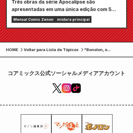
Três obras da série Apocalipse são
apresentadas em uma única edição com 5
capítulos!! A edição de setembro de 2026 da
Mensal Comic Zenon
mistura principal
revista em quadrinhos mensal Zenon estará à
venda em 24 de julho!!
HOME
Voltar para Lista de Tópicos
"Bonolon, o
Guerreiro da
Floresta" será
adaptado para o
コアミックス公式ソーシャルメディアアカウント
palco pela O'Clock
Kumamoto Opera
Company!