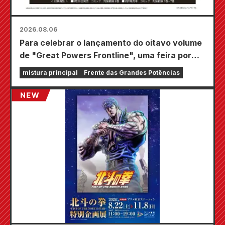
2026.08.06
Para celebrar o lançamento do oitavo volume
de "Great Powers Frontline", uma feira por
tempo limitado será realizada nas lojas
mistura principal
Frente das Grandes Potências
Animate em todo o país a partir de 20 de
agosto, onde você poderá adquirir um mini
cartão especialmente desenhado (4 tipos no
total)!