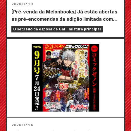
2026.07.29
[Pré-venda da Melonbooks] Já estão abertas
as pré-encomendas da edição limitada com
um tapete de jogo especial com uma
O segredo da esposa de Gal
mistura principal
ilustração deslumbrante de Fuyuki Tojo
desenhada por Kudou! O volume 6 de "The
Secret of the Gal Bride" será lançado em 20
de outubro!
2026.07.24