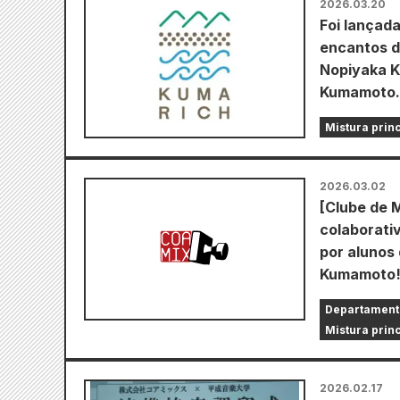
2026.03.20
Foi lançad
encantos d
Nopiyaka K
Kumamoto.
Mistura prin
2026.03.02
[Clube de 
colaborati
por alunos
Kumamoto
Departament
Mistura prin
2026.02.17