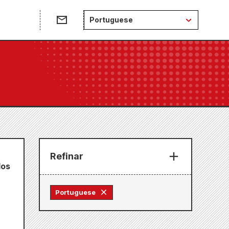
e
Portuguese
Refinar
dos
Portuguese