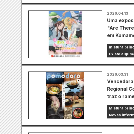
2026.04.13
Uma exposi
"Are There
em Kumamo
mistura prin
Existe algum
2026.03.31
Vencedora 
Regional C
traz o ram
Mistura prin
Novas inform