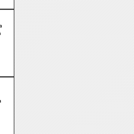
a
á
a