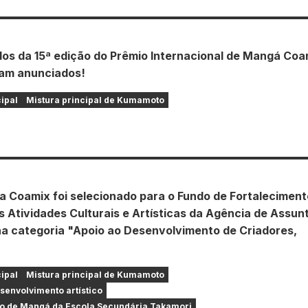
dos da 15ª edição do Prêmio Internacional de Mangá Coa
am anunciados!
cipal
Mistura principal de Kumamoto
da Coamix foi selecionado para o Fundo de Fortaleciment
s Atividades Culturais e Artísticas da Agência de Assun
 na categoria "Apoio ao Desenvolvimento de Criadores,
cipal
Mistura principal de Kumamoto
esenvolvimento artístico
o de Mangá da Escola Secundária Takamori