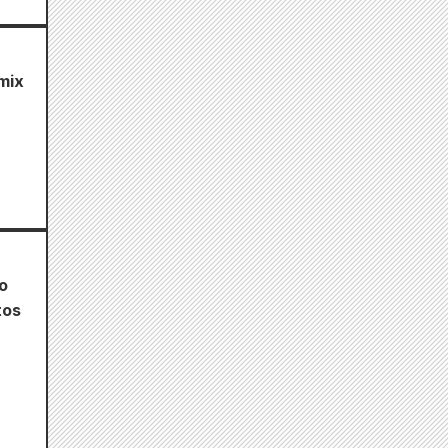
mix
o
tos