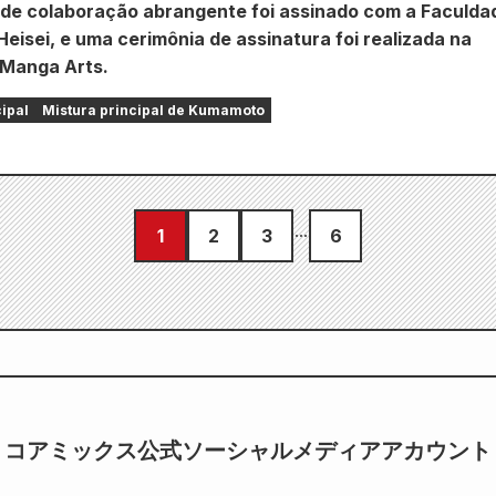
de colaboração abrangente foi assinado com a Faculda
eisei, e uma cerimônia de assinatura foi realizada na
Manga Arts.
cipal
Mistura principal de Kumamoto
1
2
3
6
コアミックス公式ソーシャルメディアアカウント