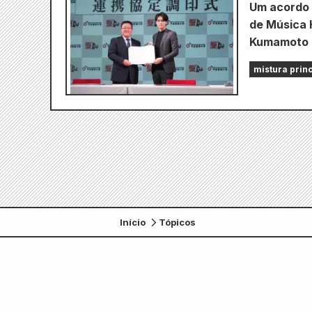
Um acordo 
de Música H
Kumamoto 
mistura prin
Início
Tópicos