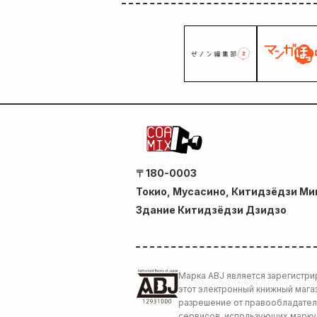
〒180-0003
Токио, Мусасино, Китидзёдзи Ми
Здание Китидзёдзи Дзидзо
Марка ABJ является зарегистри
этот электронный книжный мага
разрешение от правообладателе
сервисов, использующих марку 