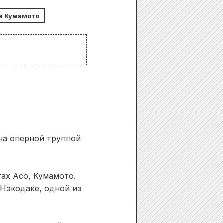
а Кумамото
на оперной труппой
ах Асо, Кумамото.
 Нэкодаке, одной из