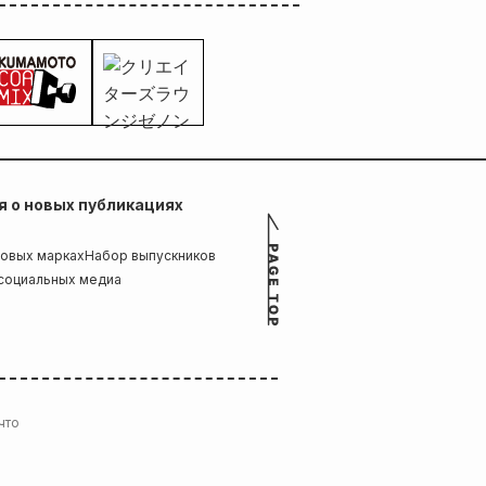
 о новых публикациях
говых марках
Набор выпускников
 социальных медиа
что