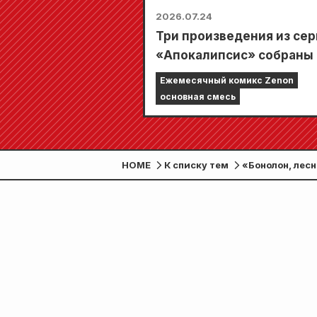
2026.07.24
Три произведения из се
«Апокалипсис» собраны 
одном выпуске, состоящ
Ежемесячный комикс Zenon
5 глав!! «Ежемесячный к
основная смесь
Zenon, сентябрьский вы
2026 года» поступит в
продажу 24 июля!!
HOME
К списку тем
«Бонолон, лес