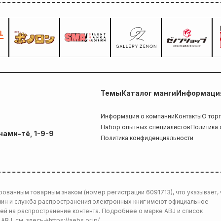
Темы
Каталог манги
Информация
Информация о компании
Контакты
О тор
Набор опытных специалистов
Политика
нами-тё, 1-9-9
Политика конфиденциальности
рованным товарным знаком (номер регистрации 6091713), что указывает, 
зин и служба распространения электронных книг имеют официальное
й на распространение контента. Подробнее о марке ABJ и список
ABJ, см. здесь
→
https://aebs.or.jp/