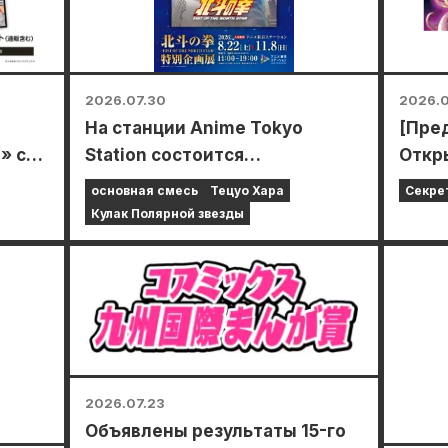
2026.07.30
2026.0
На станции Anime Tokyo
[Пред
» с
Station состоится
Откр
специальная выставка,
лими
основная смесь
Тецуо Хара
Секре
посвященная фильму «Кулак
спец
Кулак Полярной звезды
о
Северной звезды»!!
ковр
потр
иллю
ную
нарис
)!
го т
деву
октя
2026.07.23
Объявлены результаты 15-го