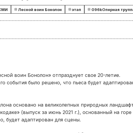
СМИ
Лесной воин Бонолон
этап
096kОперная трупп
есной воин Бонолон» отпразднует свое 20-летие.
го события было решено, что пьеса будет адаптирова
лона основано на великолепных природных ландшафт
кодаке» (выпуск за июнь 2021 г.), основанный на горе
о, будет адаптирован для сцены.