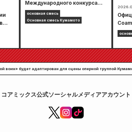
Международного конкурса
2026.0
манги Coamix Kyushu!
основная смесь
рии
Офиц
Основная смесь Кумамото
в
Coami
ем из
Plus»
основ
омикс
июля
пуск
функ
вам з
«Выб
ной воин» будет адаптирован для сцены оперной труппой Кумам
бесп
«Еже
コアミックス公式ソーシャルメディアアカウント