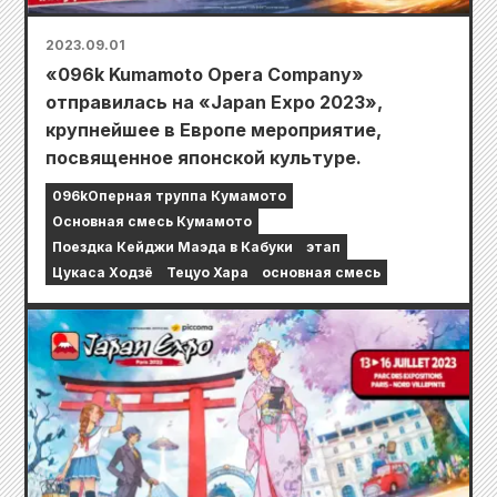
2023.09.01
«096k Kumamoto Opera Company»
отправилась на «Japan Expo 2023»,
крупнейшее в Европе мероприятие,
посвященное японской культуре.
096kОперная труппа Кумамото
Основная смесь Кумамото
Поездка Кейджи Маэда в Кабуки
этап
Цукаса Ходзё
Тецуо Хара
основная смесь