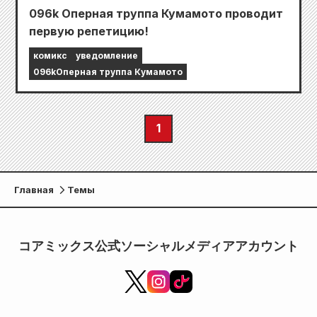
096k Оперная труппа Кумамото проводит
первую репетицию!
комикс
уведомление
096kОперная труппа Кумамото
1
Главная
Темы
コアミックス公式ソーシャルメディアアカウント