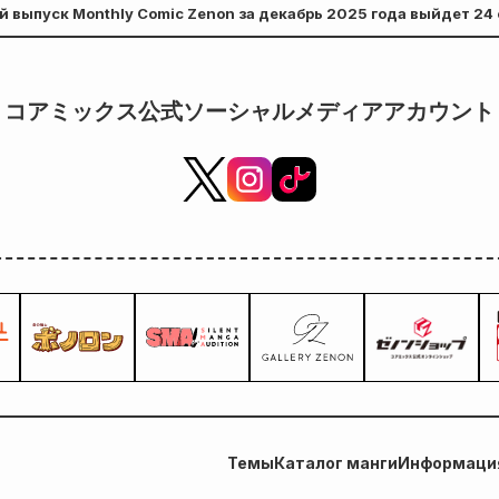
 выпуск Monthly Comic Zenon за декабрь 2025 года выйдет 24 
нарисованной Кудо! Выход 6-
го тома «Секрета невесты-
девушки» запланирован на 20
コアミックス公式ソーシャルメディアアカウント
октября!
Темы
Каталог манги
Информация