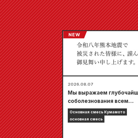
2026.08.07
Мы выражаем глубочай
соболезнования всем
пострадавшим от
Основная смесь Кумамото
землетрясения в Кумамо
основная смесь
2026 году.