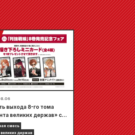
08.06
ть выхода 8-го тома
нта великих держав» с
густа в магазинах
ная смесь
te по всей стране
 великих держав