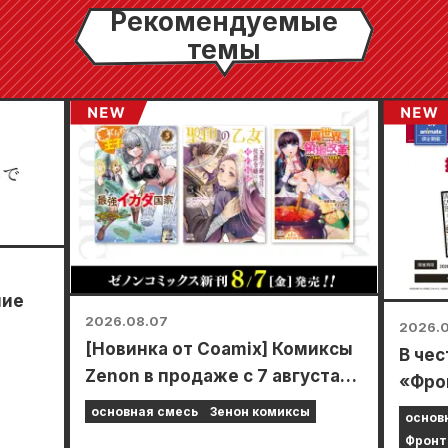
Рекомендуемые
темы
шие
2026.08.07
2026.
[Новинка от Coamix] Комиксы
В чес
Zenon в продаже с 7 августа
«Фро
то в
(пятница)!
20 ав
основная смесь
Зенон комиксы
основ
Anima
Фронт