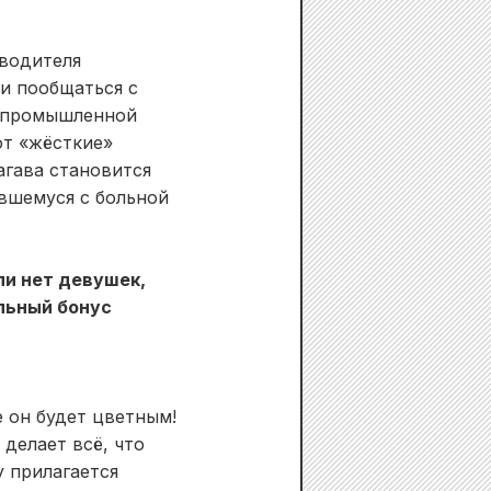
 водителя
и пообщаться с
в промышленной
ют «жёсткие»
агава становится
вшемуся с больной
ли нет девушек,
льный бонус
е он будет цветным!
 делает всё, что
у прилагается