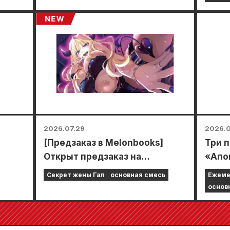
прой
врем
смож
спец
мини-
2026.07.29
2026.0
[Предзаказ в Melonbooks]
Три 
Открыт предзаказ на
«Апо
лимитированное издание со
одно
Секрет жены Гал
основная смесь
Ежеме
улак
специальным игровым
5 гл
основ
ковриком, украшенным
Zeno
потрясающе красивой
2026 
иллюстрацией Фуюки Тодзё,
прод