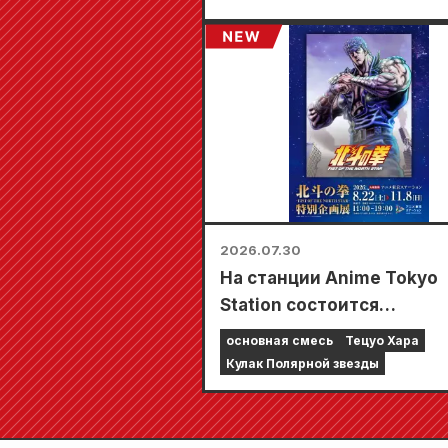
2026.07.30
На станции Anime Tokyo
Station состоится
специальная выставка,
основная смесь
Тецуо Хара
посвященная фильму «К
Кулак Полярной звезды
Северной звезды»!!