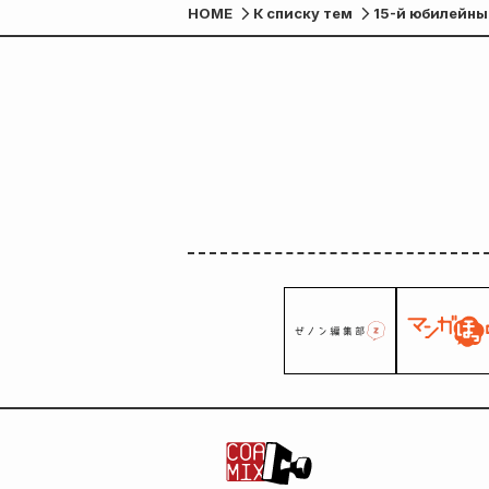
HOME
К списку тем
15-й юбилейный