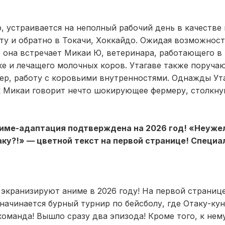
р, устраивается на неполный рабочий день в качестве
ту и обратно в Токачи, Хоккайдо. Ожидая возможност
, она встречает Микаи Ю, ветеринара, работающего 
е и лечащего молочных коров. Утагаве также поруча
ер, работу с коровьими внутренностями. Однажды Ут
к Микаи говорит нечто шокирующее фермеру, столкну
ниме-адаптация подтверждена на 2026 год! «Неуже
аку?!» — цветной текст на первой странице! Специа
 экранизируют аниме в 2026 году! На первой страниц
начинается бурный турнир по бейсболу, где Отаку-кун
оманда! Вышло сразу два эпизода! Кроме того, к нем