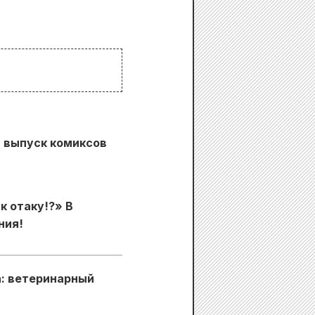
й выпуск комиксов
к отаку!?» В
ния!
а: ветеринарный