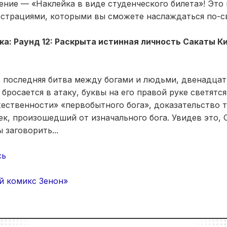
ние — «Наклейка в виде студенческого билета»! Это
страциями, которыми вы сможете наслаждаться по-с
ка: Раунд 12: Раскрыта истинная личность Сакаты К
 последняя битва между богами и людьми, двенадцат
бросается в атаку, буквы на его правой руке светятс
ественности» «первобытного бога», доказательство т
к, произошедший от изначального бога. Увидев это, 
 заговорить...
сь
й комикс Зенон»