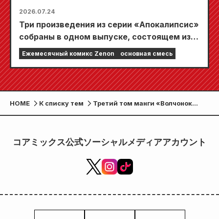
2026.07.24
Три произведения из серии «Апокалипсис»
собраны в одном выпуске, состоящем из 5
глав!! «Ежемесячный комикс Zenon,
Ежемесячный комикс Zenon
основная смесь
сентябрьский выпуск 2026 года» поступит
в продажу 24 июля!!
HOME
К списку тем
Третий том манги «Волчонок
Шинками-кун» выйдет 19
декабря. Презентация состоится
в городе Нагаторо, где
コアミックス公式ソーシャルメディアアカウント
разворачиваются события манги.