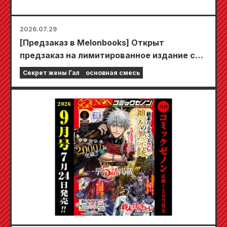
2026.07.29
[Предзаказ в Melonbooks] Открыт
предзаказ на лимитированное издание со
специальным игровым ковриком,
Секрет жены Гал
основная смесь
украшенным потрясающе красивой
иллюстрацией Фуюки Тодзё, нарисованной
Кудо! Выход 6-го тома «Секрета невесты-
девушки» запланирован на 20 октября!