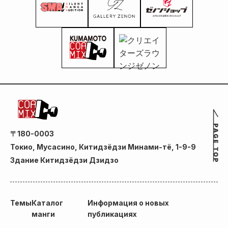
〒180-0003
Токио, Мусасино, Китидзёдзи Минами-тё, 1-9-9
Здание Китидзёдзи Дзидзо
Темы
Каталог
Информация о новых
манги
публикациях