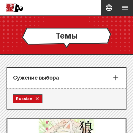
Темы
Сужение выбора
Russian