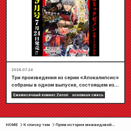
девушки» запланирован на 20 октября!
2026.07.24
Три произведения из серии «Апокалипсис»
собраны в одном выпуске, состоящем из 5
глав!! «Ежемесячный комикс Zenon,
Ежемесячный комикс Zenon
основная смесь
сентябрьский выпуск 2026 года» поступит
в продажу 24 июля!!
HOME
К списку тем
Прям история межвидовой
дружбы девушки и волка!