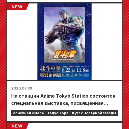
сможете получить специально
разработанную мини-карту (всего 4 вида)!
2026.07.30
На станции Anime Tokyo Station состоится
специальная выставка, посвященная
фильму «Кулак Северной звезды»!!
основная смесь
Тецуо Хара
Кулак Полярной звезды