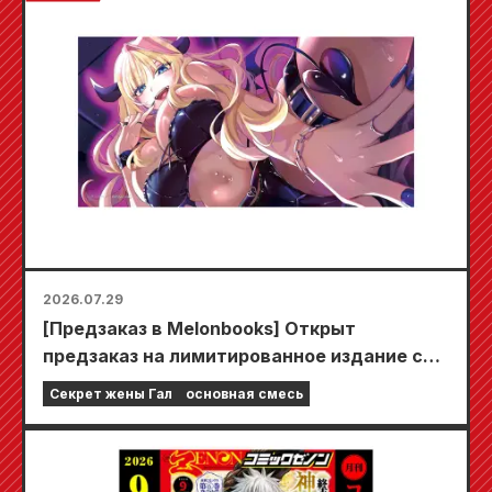
2026.07.29
[Предзаказ в Melonbooks] Открыт
предзаказ на лимитированное издание со
специальным игровым ковриком,
Секрет жены Гал
основная смесь
украшенным потрясающе красивой
иллюстрацией Фуюки Тодзё, нарисованной
Кудо! Выход 6-го тома «Секрета невесты-