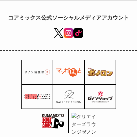
«Мальчик-волк Синдзин-кун»,
новая серия, нарисованная Нуи
コアミックス公式ソーシャルメディアアカウント
Аой из «Keeping a Boy», стартует
в редакционном отделе Zenon.