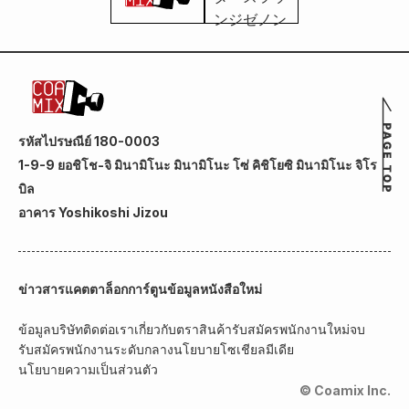
รหัสไปรษณีย์ 180-0003
1-9-9 ยอชิโช-จิ มินามิโนะ มินามิโนะ โซ่ คิชิโยซิ มินามิโนะ จิโร
บิล
อาคาร Yoshikoshi Jizou
ข่าวสาร
แคตตาล็อกการ์ตูน
ข้อมูลหนังสือใหม่
ข้อมูลบริษัท
ติดต่อเรา
เกี่ยวกับตราสินค้า
รับสมัครพนักงานใหม่จบ
รับสมัครพนักงานระดับกลาง
นโยบายโซเชียลมีเดีย
นโยบายความเป็นส่วนตัว
© Coamix Inc.