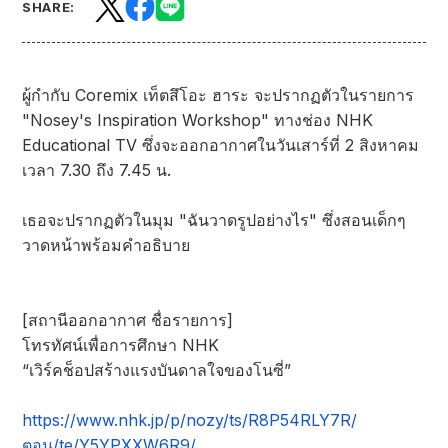
SHARE:
ผู้กำกับ Coremix เท็ตสึโอะ ฮาระ จะปรากฏตัวในรายการ
"Nosey's Inspiration Workshop" ทางช่อง NHK
Educational TV ซึ่งจะออกอากาศในวันเสาร์ที่ 2 สิงหาคม
เวลา 7.30 ถึง 7.45 น.
เธอจะปรากฏตัวในมุม "ฉันวาดรูปอย่างไร" ซึ่งสอนเด็กๆ
วาดหน้าพร้อมคำอธิบาย
[สถานีออกอากาศ ชื่อรายการ]
โทรทัศน์เพื่อการศึกษา NHK
“เวิร์คช็อปสร้างแรงบันดาลใจของโนซี่”
https://www.nhk.jp/p/nozy/ts/R8P54RLY7R/
ตอน/te/Y5YPXXW6R9/