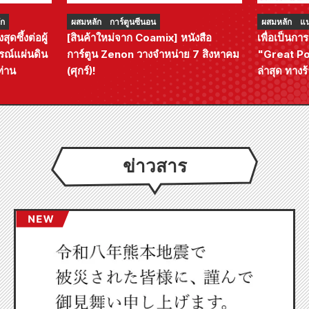
ัก
ผสมหลัก
การ์ตูนซีนอน
ผสมหลัก
แ
ดซึ้งต่อผู้
[สินค้าใหม่จาก Coamix] หนังสือ
เพื่อเป็นก
รณ์แผ่นดิน
การ์ตูน Zenon วางจำหน่าย 7 สิงหาคม
"Great Pow
ท่าน
(ศุกร์)!
ล่าสุด ทาง
จัดงานอีเว
เริ่มตั้งแต่
สามารถรับมิ
แบบ) ได้ที่นี
ข่าวสาร