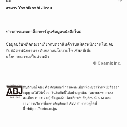
บิล
อาคาร Yoshikoshi Jizou
ข่าวสาร
แคตตาล็อกการ์ตูน
ข้อมูลหนังสือใหม่
ข้อมูลบริษัท
ติดต่อเรา
เกี่ยวกับตราสินค้า
รับสมัครพนักงานใหม่จบ
รับสมัครพนักงานระดับกลาง
นโยบายโซเชียลมีเดีย
นโยบายความเป็นส่วนตัว
© Coamix Inc.
สัญลักษณ์ ABJ คือ สัญลักษณ์การลงทะเบียนที่ระบุว่าร้านหนังสือออก
อนุญาตให้ใช้เนื้อหาในลิขสิทธิ์ได้อย่างถูกต้อง (หมายเลขการลง
ทะเบียน 6091713) ข้อมูลเพิ่มเติมเกี่ยวกับสัญลักษณ์ ABJ และ
รายการบริการที่แสดงสัญลักษณ์ ABJ สามารถดูได้ที่
นี่
→
https://aebs.or.jp/