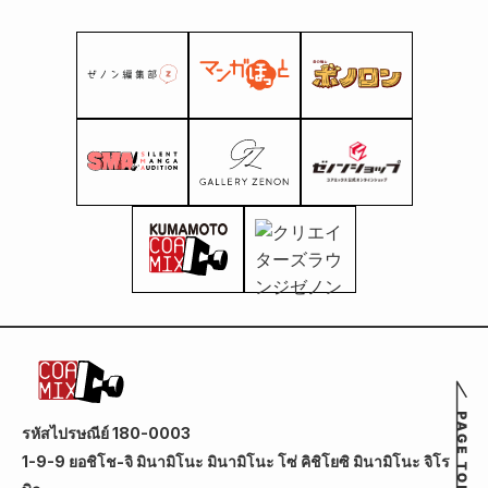
รหัสไปรษณีย์ 180-0003
1-9-9 ยอชิโช-จิ มินามิโนะ มินามิโนะ โซ่ คิชิโยซิ มินามิโนะ จิโร