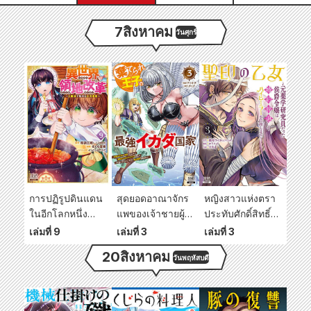
7
สิงหาคม
วันศุกร์
การปฏิรูปดินแดน
สุดยอดอาณาจักร
หญิงสาวแห่งตรา
ในอีกโลกหนึ่ง
แพของเจ้าชายผู้
ประทับศักดิ์สิทธิ์
~งานสาธารณะ
ถูกทิ้งร้าง ~คุณถูก
~ธิดามาร์ควิส
เล่มที่ 9
เล่มที่ 3
เล่มที่ 3
เริ่มต้นด้วย
เนรเทศในฐานะ
อดีตนักวิจัยด้าน
20
สิงหาคม
วันพฤหัสบดี
เวทมนตร์แห่ง
ขยะ ดังนั้นคุณจะ
เภสัชกรรม ละทิ้ง
โลก~
ใช้ทักษะไร้
การหมั้นหมายและ
ประโยชน์ของคุณ
ตั้งเป้าหมายที่จะ
[การรีไซเคิล]
เป็นผู้รักษาโรคชั้น