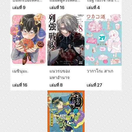
การถ่ายทำละคร
32 ตนฆ่าฟัน
ปราบปรามยาเสพ
เล่มที่ 9
เล่มที่ 16
เล่มที่ 4
แนวโลกหลัง
กันเอง
ติด: ผมอยากตรวจ
หายนะ
ค้นบ้านของเหล่า
คนดัง
เมชินุมะ.
แนวรบของ
วากาโกะ สาเก
มหาอำนาจ
เล่มที่ 16
เล่มที่ 8
เล่มที่ 27