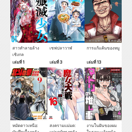
สร้างเมืองลอยน้ำ
สูง~
ด้วยสิ่งของที่ถูก
มองว่าเป็นขยะ~
สาวทำลายล้าง
เชฟปลาวาฬ
การแก้แค้นของหมู
เชิงกล
เล่มที่ 1
เล่มที่ 3
เล่มที่ 13
หมัดดาวเหนือ:
สงครามแม่มด:
งานในฝันของผม
บันทึกเบื้องหลัง
แม่มดผู้ทรงพลัง
ในฐานะเจ้าหน้าที่