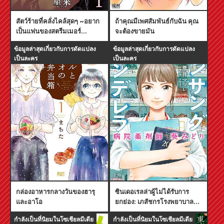
สัตว์ร้ายที่คลั่งไคล้สุดๆ ~อยาก
ถ้าคุณมีเพศสัมพันธ์กับฉัน คุณ
เป็นแฟนของสตรีมเมอร์
จะต้องขายมัน
ออนไลน์~
ข้อมูลล่าสุดเกี่ยวกับการดัดแปลง
ข้อมูลล่าสุดเกี่ยวกับการดัดแปลง
เป็นละคร
เป็นละคร
กล่องอาหารกลางวันของฮารุ
ซินเดอเรลล่าผู้ไม่ได้รับการ
และอาโอ
ยกย่อง: เภสัชกรโรงพยาบาล
อาโออิ มิโดริ
กำลังเป็นที่นิยมในโซเชียลมีเดีย
กำลังเป็นที่นิยมในโซเชียลมีเดีย