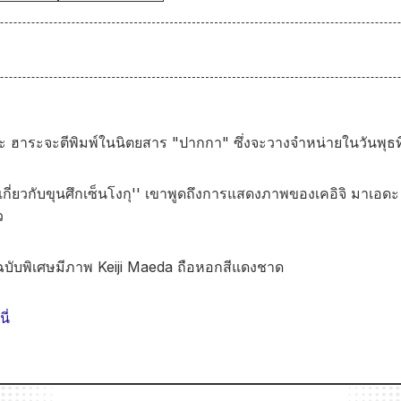
 ฮาระจะตีพิมพ์ในนิตยสาร "ปากกา" ซึ่งจะวางจำหน่ายในวันพุธท
เกี่ยวกับขุนศึกเซ็นโงกุ'' เขาพูดถึงการแสดงภาพของเคอิจิ มาเอดะ แล
ว
ับพิเศษมีภาพ Keiji Maeda ถือหอกสีแดงชาด
ี่