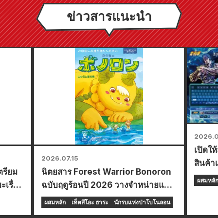
ข่าวสารแนะนำ
2026.0
เปิดให
2026.07.15
สินค้าเ
ตรียม
นิตยสาร Forest Warrior Bonoron
"ชุดคี
ผสมหลั
เรื่อง
ฉบับฤดูร้อนปี 2026 วางจำหน่ายแล้ว
ที่ร้านเซเว่นอีเลฟเว่นทั่วประเทศ!
ผสมหลัก
เท็ตสึโอะ ฮาระ
นักรบแห่งป่าโบโนลอน