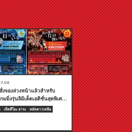
7.08
้สั่งจองล่วงหน้าแล้วสำหรับ
กมมิ่งรุ่นลิมิเต็ดเอดิชั่นสุดพิเศษ:
ย์บอร์ดและแผ่นรองโต๊ะ"!
ก
เท็ตสึโอะ ฮาระ
หมัดดาวเหนือ