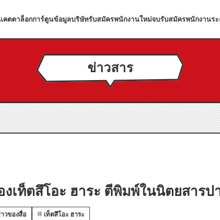
แคตตาล็อกการ์ตูน
ข้อมูลบริษัท
รับสมัครพนักงานใหม่จบ
รับสมัครพนักงานระ
ข่าวสาร
งเท็ตสึโอะ ฮาระ ตีพิมพ์ในนิตยสารป
าวของสื่อ
เท็ตสึโอะ ฮาระ