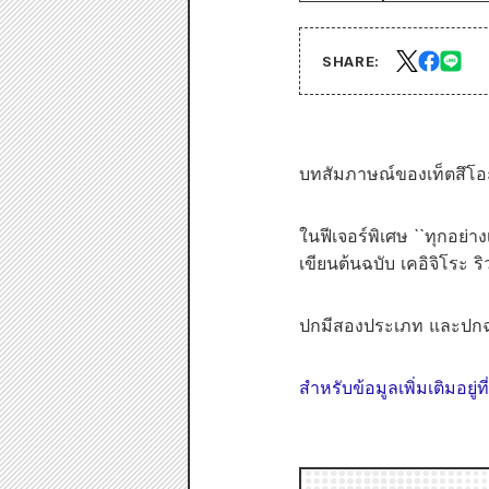
SHARE:
บทสัมภาษณ์ของเท็ตสึโอะ
ในฟีเจอร์พิเศษ ``ทุกอย่าง
เขียนต้นฉบับ เคอิจิโระ ริ
ปกมีสองประเภท และปกฉบ
สำหรับข้อมูลเพิ่มเติมอยู่ที่น