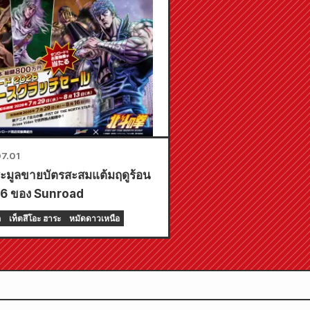
7.01
ะมูลขายบัตรสะสมแต้มฤดูร้อน
26 ของ Sunroad
ก
เท็ตสึโอะ ฮาระ
หมัดดาวเหนือ