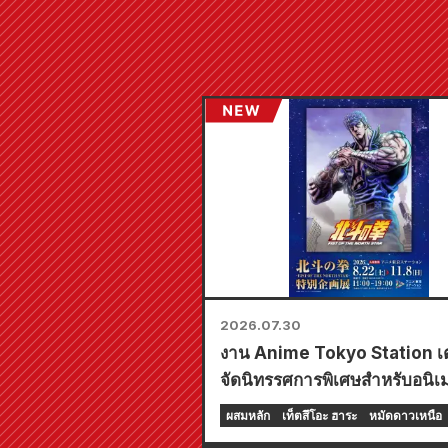
2026.07.30
งาน Anime Tokyo Station เ
จัดนิทรรศการพิเศษสำหรับอนิเมะ
"Fist of the North Star"!!
ผสมหลัก
เท็ตสึโอะ ฮาระ
หมัดดาวเหนือ