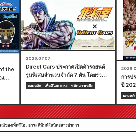
2026.07.07
Direct Cars ประกาศเปิดตัวรถยนต์
2026.0
of the
รุ่นพิเศษจำนวนจำกัด 7 คัน โดยร่วม
การปร
อง
มือกับอนิเมะเรื่อง "Fist of the North
ปี 20
ผสมหลัก
เท็ตสึโอะ ฮาระ
หมัดดาวเหนือ
Star" ในงาน Tokyo Camping Car
ผสมหลั
Show 2026
ณ์ของเท็ตสึโอะ ฮาระ ตีพิมพ์ในนิตยสารปากกา