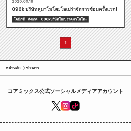
2020.09.18
096k บริษัทคุมาโมโตะโอเปร่าจัดการซ้อมครั้งแรก!
โคมิกซ์
สังเกต
096kบริษัทโอเปร่าคุมาโมโตะ
1
หน้าหลัก
ข่าวสาร
コアミックス公式ソーシャルメディアアカウント