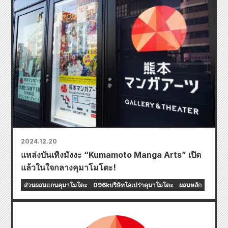
2024.12.20
แหล่งบันเทิงมังงะ “Kumamoto Manga Arts” เปิด
แล้วในใจกลางคุมาโมโตะ!
ส่วนผสมแกนคุมาโมโตะ
096kบริษัทโอเปร่าคุมาโมโตะ
ผสมหลัก