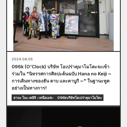
2024.08.05
096k (O'Clock) บริษัท โอเปร่าคุมาโมโตะจะเข้า
ร่วมใน "นิทรรศการศิลปะต้นฉบับ Hana no Keiji ~
การเดินทางของฮัน ดาบ และคาบูกิ ~" ในฐานะทูต
อย่างเป็นทางการ!
ฮานะ โนะ เคอิจิ -เหนือเมฆ-
096kบริษัทโอเปร่าคุมาโมโตะ