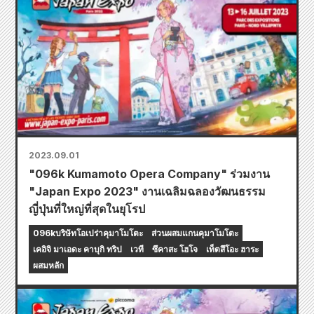
2023.09.01
"096k Kumamoto Opera Company" ร่วมงาน
"Japan Expo 2023" งานเฉลิมฉลองวัฒนธรรม
ญี่ปุ่นที่ใหญ่ที่สุดในยุโรป
096kบริษัทโอเปร่าคุมาโมโตะ
ส่วนผสมแกนคุมาโมโตะ
เคอิจิ มาเอดะ คาบุกิ ทริป
เวที
ซึคาสะ โฮโจ
เท็ตสึโอะ ฮาระ
ผสมหลัก