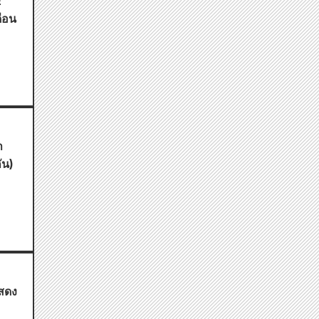
E
ือน
า
ัน)
สดง