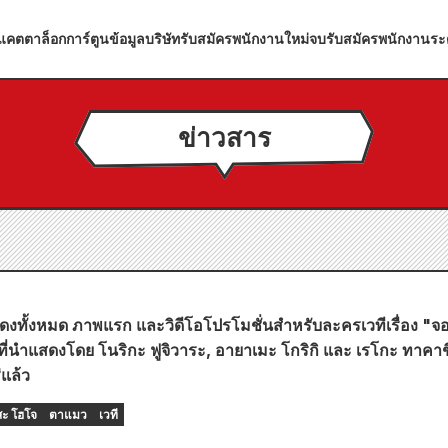
แคตตาล็อกการ์ตูน
ข้อมูลบริษัท
รับสมัครพนักงานใหม่จบ
รับสมัครพนักงานระ
ข่าวสาร
สดงทั้งหมด ภาพแรก และวิดีโอโปรโมชั่นสำหรับละครเวทีเรื่อง "จ
ี่นำแสดงโดย โนริกะ ฟูจิวาระ, อายาเมะ โกริกิ และ เรโกะ ทาคา
่แล้ว
สะ โฮโจ
ตาแมว
เวที