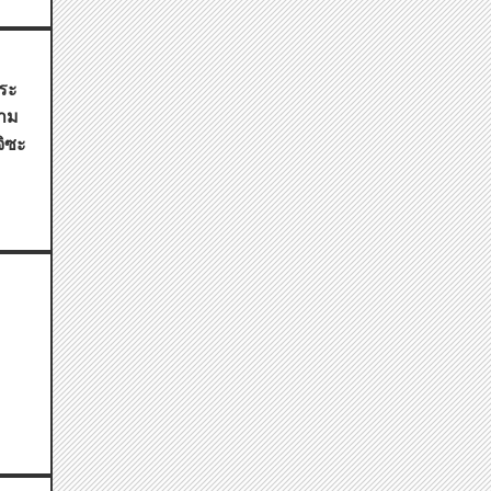
ระ
สาม
จิซะ