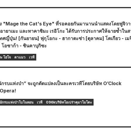
่อง "Mage the Cat's Eye" ที่รอคอยกันมานานนำแสดงโดยฟูจิวา
ิกิ อายาเมะ และทาคาชิมะ เรอิโกะ ได้รับการประกาศให้ฉายซ้ำใน
เทศญี่ปุ่น! [กันยายน] ฟุกุโอกะ - ฮากาตะซ่า [ตุลาคม] โตเกียว - เม
 โอซาก้า - ชินคาบุกิซะ
สะ โฮโจ
ตาแมว
เวที
กรบแห่งป่า” จะถูกดัดแปลงเป็นละครเวทีโดยบริษัท O’Clock
Opera!
นักรบแห่งป่าโบโนลอน
เวที
096kบริษัทโอเปร่าคุมาโมโตะ