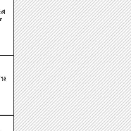
วที
ด
ได้