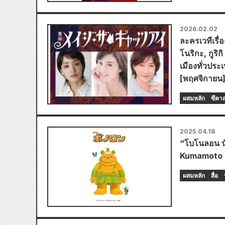
2026.02.02
ละครเวทีเรื
โนริกะ, กูร
เมืองทั่วประ
[พฤศจิกายน]
ผสมหลัก
ซึคา
2025.04.18
“โบโนลอน นั
Kumamoto 
ผสมหลัก
สื่อ