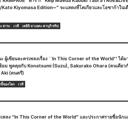
HE RAMPAGE” ดารา! “Keiji Maeda Kabuki Tabi STAGE&LIV
/Kato Kiyomasa Edition~” จะแสดงที่โตเกียวและโอซาก้าในเด
อะ ฮาระ
เวที
เคอิจิ มาเอดะ คาบุกิ ทริป
ะ ผู้เขียนละครเพลงเรื่อง ``In This Corner of the World'' ได้ม
งซ้อม พูดคุยกับ Konatsumi (Suzu), Sakurako Ohara (คนเดียวก
Aki (ดนตรี)
มนี้ของโลก
เวที
เพลง “In This Corner of the World” และประกาศรายชื่อนักแ
ว!