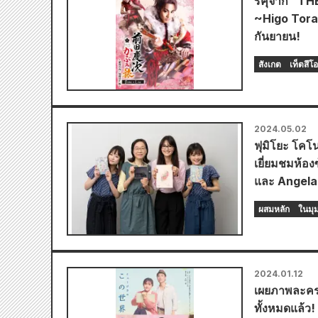
ริคุจาก “T
~Higo Tora
กันยายน!
สังเกต
เท็ตสึโ
2024.05.02
ฟุมิโยะ โคโน
เยี่ยมชมห้อ
และ Angela 
ผสมหลัก
ในมุ
2024.01.12
เผยภาพละคร
ทั้งหมดแล้