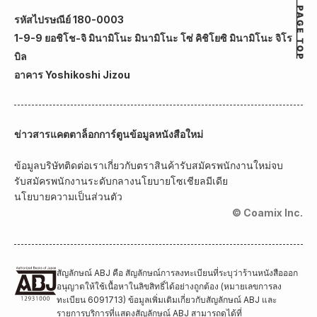
รหัสไปรษณีย์ 180-0003
1-9-9 ยอชิโช-จิ มินามิโนะ มินามิโนะ โซ่ คิชิโยซิ มินามิโนะ จิโร
บิล
อาคาร Yoshikoshi Jizou
ข่าวสาร
แคตตาล็อกการ์ตูน
ข้อมูลหนังสือใหม่
ข้อมูลบริษัท
ติดต่อเรา
เกี่ยวกับตราสินค้า
รับสมัครพนักงานใหม่จบ
รับสมัครพนักงานระดับกลาง
นโยบายโซเชียลมีเดีย
นโยบายความเป็นส่วนตัว
© Coamix Inc.
สัญลักษณ์ ABJ คือ สัญลักษณ์การลงทะเบียนที่ระบุว่าร้านหนังสือออก
อนุญาตให้ใช้เนื้อหาในลิขสิทธิ์ได้อย่างถูกต้อง (หมายเลขการลง
ทะเบียน 6091713) ข้อมูลเพิ่มเติมเกี่ยวกับสัญลักษณ์ ABJ และ
รายการบริการที่แสดงสัญลักษณ์ ABJ สามารถดูได้ที่