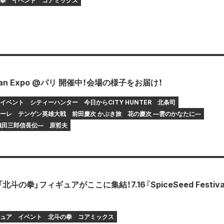
拳
イベント
コアミックス
pan Expo @パリ 開催中！会場の様子をお届け！
イベント
シティーハンター
今日からCITY HUNTER
北条司
ーレ
テンゲン英雄大戦
前田慶次 かぶき旅
花の慶次 ―雲のかなたに―
織田三郎信長伝―
原哲夫
d「北斗の拳」フィギュアがここに集結！7.16『SpiceSeed Festiva
！
ュア
イベント
北斗の拳
コアミックス