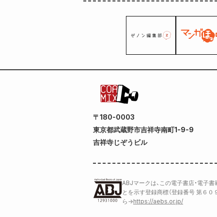
〒180-0003
東京都武蔵野市吉祥寺南町1-9-9
吉祥寺じぞうビル
ABJマークは、この電子書店・電子
とを示す登録商標（登録番号 第６０
ら
→
https://aebs.or.jp/