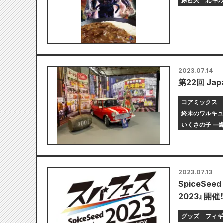
原哲夫
北斗の
2023.07.14
第22回 Ja
コアミックス
終末のワルキュ
いくさの子 ―
2023.07.13
SpiceSee
2023』開催
グッズ
フィギ