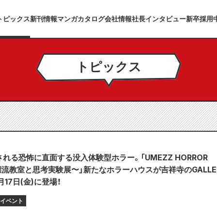
トピックス
新刊情報
マンガカタログ
会社情報
社長インタビュー
新卒採用
トピックス
れる恐怖に直面する没入体験型ホラー。「UMEZZ HORROR
〜漂流教室と思考実験展〜」新たなホラーハウスが吉祥寺のGALLE
月17日(金)に登場！
イベント