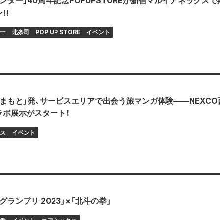
ンター」40周年記念POPUPSTOREが新宿マルイアネックスで
!!
ー
北条司
POP UP STORE
イベント
まもと」発、サービスエリアで出会う旅マンガ体験——NEXCO
ラボ展示がスタート！
ス
イベント
グランプリ 2023」×「北斗の拳」