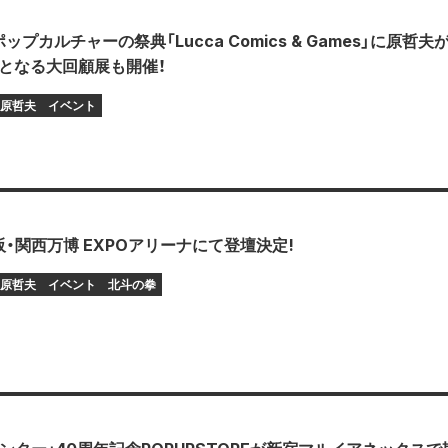
プカルチャーの祭典「Lucca Comics & Games」に原哲夫
初となる大回顧展も開催！
原哲夫
イベント
・関西万博 EXPOアリーナにて登壇決定!
原哲夫
イベント
北斗の拳