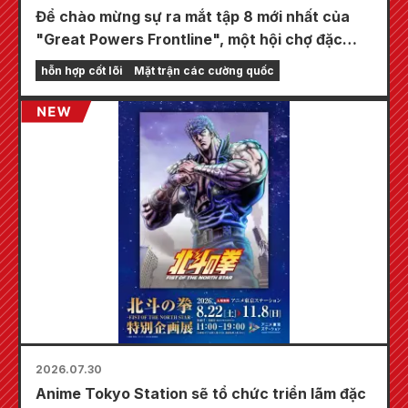
Để chào mừng sự ra mắt tập 8 mới nhất của
"Great Powers Frontline", một hội chợ đặc
biệt sẽ được tổ chức tại các cửa hàng
hỗn hợp cốt lõi
Mặt trận các cường quốc
Animate trên toàn quốc bắt đầu từ ngày 20
tháng 8, nơi bạn có thể nhận được một tấm
thẻ mini được vẽ đặc biệt (tổng cộng 4 loại)!
2026.07.30
Anime Tokyo Station sẽ tổ chức triển lãm đặc