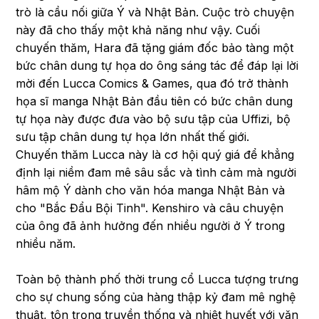
trò là cầu nối giữa Ý và Nhật Bản. Cuộc trò chuyện
này đã cho thấy một khả năng như vậy. Cuối
chuyến thăm, Hara đã tặng giám đốc bảo tàng một
bức chân dung tự họa do ông sáng tác để đáp lại lời
mời đến Lucca Comics & Games, qua đó trở thành
họa sĩ manga Nhật Bản đầu tiên có bức chân dung
tự họa này được đưa vào bộ sưu tập của Uffizi, bộ
sưu tập chân dung tự họa lớn nhất thế giới.
Chuyến thăm Lucca này là cơ hội quý giá để khẳng
định lại niềm đam mê sâu sắc và tình cảm mà người
hâm mộ Ý dành cho văn hóa manga Nhật Bản và
cho "Bắc Đẩu Bội Tinh". Kenshiro và câu chuyện
của ông đã ảnh hưởng đến nhiều người ở Ý trong
nhiều năm.
Toàn bộ thành phố thời trung cổ Lucca tượng trưng
cho sự chung sống của hàng thập kỷ đam mê nghệ
thuật, tôn trọng truyền thống và nhiệt huyết với văn