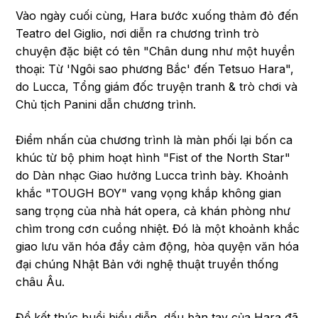
Vào ngày cuối cùng, Hara bước xuống thảm đỏ đến
Teatro del Giglio, nơi diễn ra chương trình trò
chuyện đặc biệt có tên "Chân dung như một huyền
thoại: Từ 'Ngôi sao phương Bắc' đến Tetsuo Hara",
do Lucca, Tổng giám đốc truyện tranh & trò chơi và
Chủ tịch Panini dẫn chương trình.
Điểm nhấn của chương trình là màn phối lại bốn ca
khúc từ bộ phim hoạt hình "Fist of the North Star"
do Dàn nhạc Giao hưởng Lucca trình bày. Khoảnh
khắc "TOUGH BOY" vang vọng khắp không gian
sang trọng của nhà hát opera, cả khán phòng như
chìm trong cơn cuồng nhiệt. Đó là một khoảnh khắc
giao lưu văn hóa đầy cảm động, hòa quyện văn hóa
đại chúng Nhật Bản với nghệ thuật truyền thống
châu Âu.
Để kết thúc buổi biểu diễn, dấu bàn tay của Hara đã