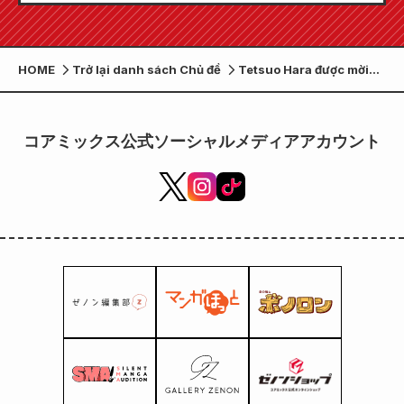
7!!
HOME
Trở lại danh sách Chủ đề
Tetsuo Hara được mời
làm khách mời chính.
Một bài báo cáo từ Lucca
Comics & Games 2025,
コアミックス公式ソーシャルメディアアカウント
một trong những lễ hội
văn hóa đại chúng lớn
nhất thế giới.