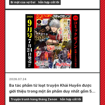
thảm chơi đặc biệt với hình minh họa tuyệt đẹp
Bí mật của vợ Gal
hỗn hợp cốt lõi
về Fuyuki Tojo do Kudou vẽ! Tập 6 mới nhất
của "Bí mật của cô dâu" dự kiến phát hành
vào ngày 20 tháng 10!
2026.07.24
Ba tác phẩm từ loạt truyện Khải Huyền được
giới thiệu trong một ấn phẩm duy nhất gồm 5
chương!! "Monthly Comic Zenon số tháng 9
Truyện tranh hàng tháng Zenon
hỗn hợp cốt lõi
năm 2026" sẽ được bán ra vào ngày 24 tháng