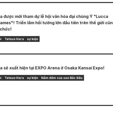
a được mời tham dự lễ hội văn hóa đại chúng Ý "Lucca
mes"! Triển lãm hồi tưởng lớn đầu tiên trên thế giới cũ
 chức!
i
Tetsuo Hara
sự kiện
a sẽ xuất hiện tại EXPO Arena ở Osaka Kansai Expo!
i
Tetsuo Hara
sự kiện
Nắm đấm của sao Bắc Đẩu