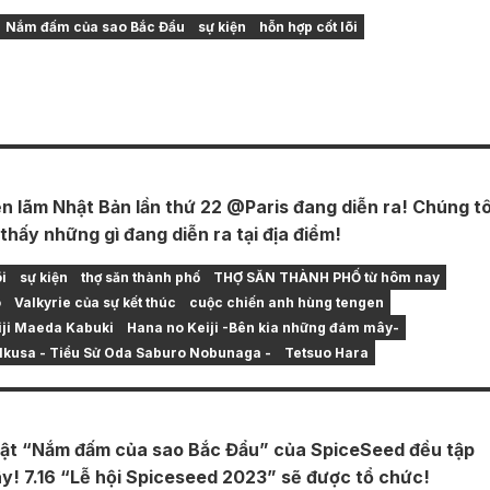
Nắm đấm của sao Bắc Đẩu
sự kiện
hỗn hợp cốt lõi
ển lãm Nhật Bản lần thứ 22 @Paris đang diễn ra! Chúng tô
thấy những gì đang diễn ra tại địa điểm!
i
sự kiện
thợ săn thành phố
THỢ SĂN THÀNH PHỐ từ hôm nay
o
Valkyrie của sự kết thúc
cuộc chiến anh hùng tengen
iji Maeda Kabuki
Hana no Keiji -Bên kia những đám mây-
Ikusa - Tiểu Sử Oda Saburo Nobunaga -
Tetsuo Hara
ật “Nắm đấm của sao Bắc Đẩu” của SpiceSeed đều tập
ây! 7.16 “Lễ hội Spiceseed 2023” sẽ được tổ chức!