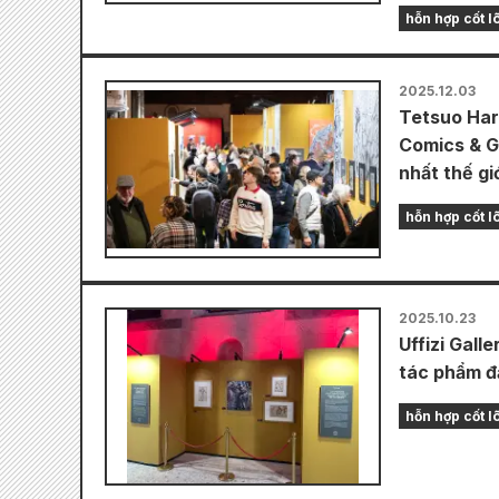
hỗn hợp cốt lõ
2025.12.03
Tetsuo Har
Comics & G
nhất thế giớ
hỗn hợp cốt lõ
2025.10.23
Uffizi Gall
tác phẩm đặ
hỗn hợp cốt lõ