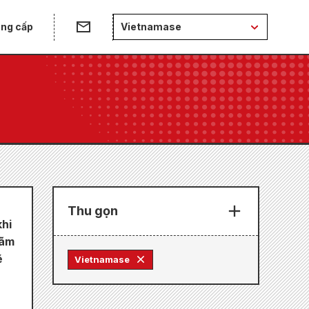
ung cấp
Vietnamase
Thu gọn
khi
lãm
ẽ
Vietnamase