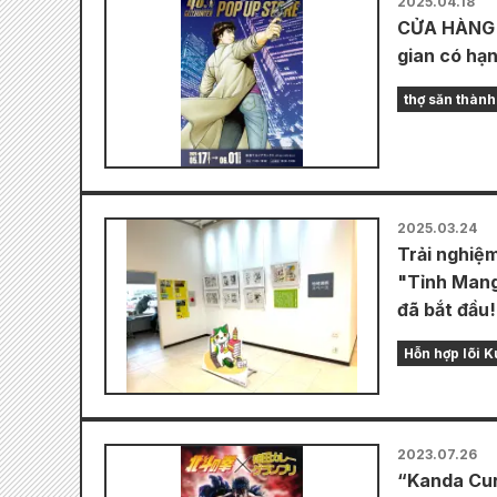
2025.04.18
CỬA HÀNG P
gian có hạn
thợ săn thành
2025.03.24
Trải nghiệm
"Tỉnh Mang
đã bắt đầu!
Hỗn hợp lõi
2023.07.26
“Kanda Cur