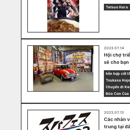
Tetsuo Hara
2023.07.14
Hội chợ tri
sẽ cho bạn 
hỗn hợp cốt lõ
Tsukasa Hoj
Chuyến đi Ke
Đứa Con Của 
2023.07.13
Các nhân v
trung tại đ