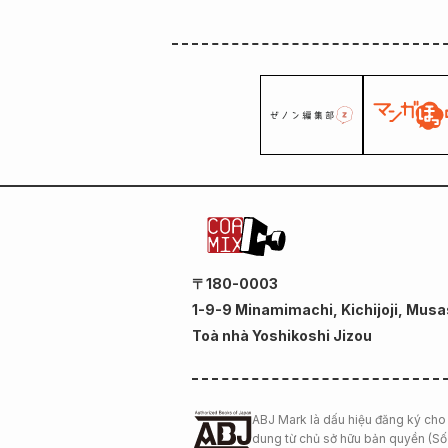
〒180-0003
1-9-9 Minamimachi, Kichijoji, Musa
Toà nhà Yoshikoshi Jizou
ABJ Mark là dấu hiệu đăng ký cho 
dung từ chủ sở hữu bản quyền (Số 