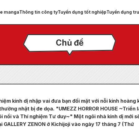
ue manga
Thông tin công ty
Tuyển dụng tốt nghiệp
Tuyển dụng tr
Chủ đề
hiệm kinh dị nhập vai đưa bạn đối mặt với nỗi kinh hoàng 
thường nhật bị đe dọa. "UMEZZ HORROR HOUSE ~Triển 
i nổi và Thí nghiệm Tư duy~" Một ngôi nhà kinh dị mới s
ại GALLERY ZENON ở Kichijoji vào ngày 17 tháng 7 (Thứ