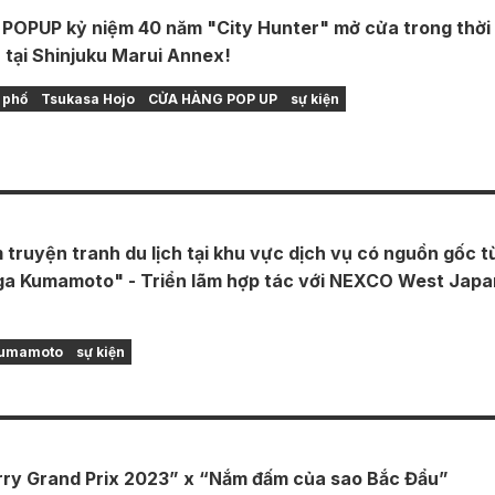
OPUP kỷ niệm 40 năm "City Hunter" mở cửa trong thời
 tại Shinjuku Marui Annex!
 phố
Tsukasa Hojo
CỬA HÀNG POP UP
sự kiện
 truyện tranh du lịch tại khu vực dịch vụ có nguồn gốc t
a Kumamoto" - Triển lãm hợp tác với NEXCO West Japa
 Kumamoto
sự kiện
ry Grand Prix 2023” x “Nắm đấm của sao Bắc Đẩu”