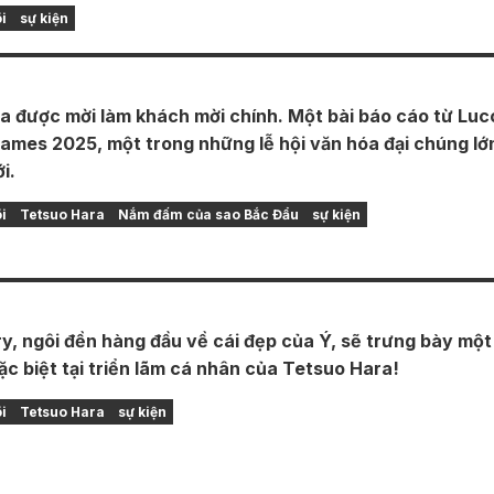
i
sự kiện
a được mời làm khách mời chính. Một bài báo cáo từ Luc
ames 2025, một trong những lễ hội văn hóa đại chúng lớ
i.
i
Tetsuo Hara
Nắm đấm của sao Bắc Đẩu
sự kiện
ery, ngôi đền hàng đầu về cái đẹp của Ý, sẽ trưng bày một
c biệt tại triển lãm cá nhân của Tetsuo Hara!
i
Tetsuo Hara
sự kiện