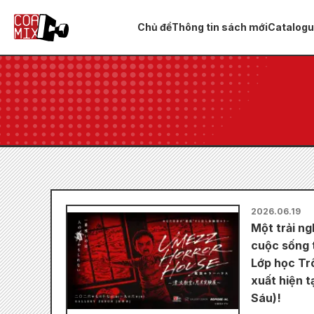
Chủ đề
Thông tin sách mới
Catalog
2026.06.19
Một trải ng
cuộc sống 
Lớp học Trô
xuất hiện t
Sáu)!