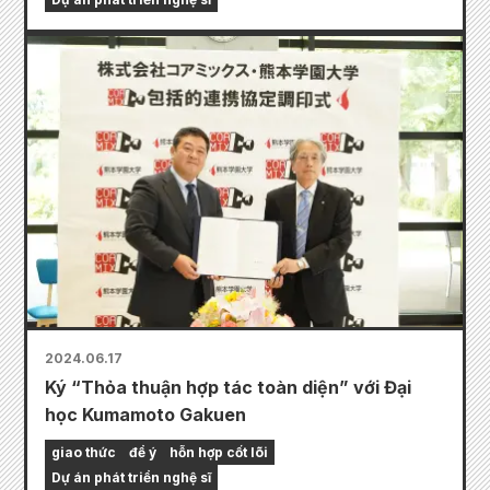
2024.06.17
Ký “Thỏa thuận hợp tác toàn diện” với Đại
học Kumamoto Gakuen
giao thức
để ý
hỗn hợp cốt lõi
Dự án phát triển nghệ sĩ