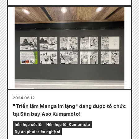
2024.06.12
"Triển lãm Manga Im lặng" đang được tổ chức
tại Sân bay Aso Kumamoto!
hỗn hợp cốt lõi
Hỗn hợp lõi Kumamoto
Dự án phát triển nghệ sĩ