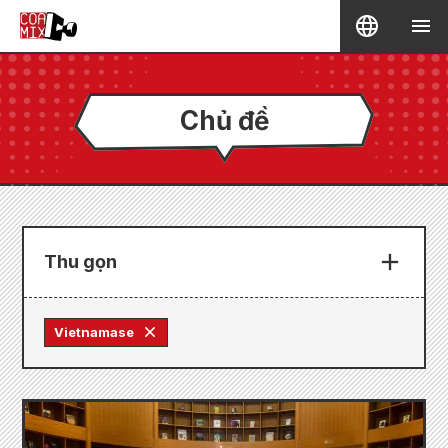
Chủ đề
Thu gọn
Vietnamase