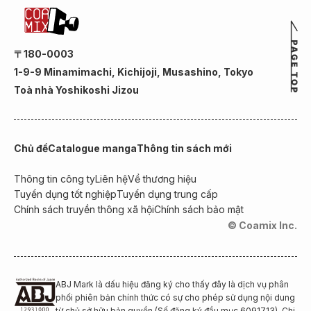
〒180-0003
1-9-9 Minamimachi, Kichijoji, Musashino, Tokyo
Toà nhà Yoshikoshi Jizou
Chủ đề
Catalogue manga
Thông tin sách mới
Thông tin công ty
Liên hệ
Về thương hiệu
Tuyển dụng tốt nghiệp
Tuyển dụng trung cấp
Chính sách truyền thông xã hội
Chính sách bảo mật
© Coamix Inc.
ABJ Mark là dấu hiệu đăng ký cho thấy đây là dịch vụ phân
phối phiên bản chính thức có sự cho phép sử dụng nội dung
từ chủ sở hữu bản quyền (Số đăng ký đầu mục 6091713). Chi