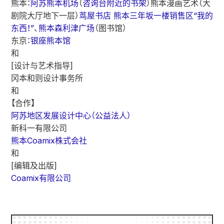
熊本：
阿苏熊本机场
（
咨询台附近的书架
）
熊本漫画艺术
（大
剧院大厅地下一层）
茑屋书店 熊本三年坂
一楼销售区“我的
东西！”
、
熊本森利津广场
（图书馆）
东京：
银座熊本馆
和
[设计与艺术指导]
冈本和则设计事务所
和
【合作】
阿苏地区发展设计中心（公益法人）
新科一有限公司
熊本Coamix株式会社
和
[编辑及出版]
Coamix有限公司