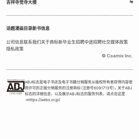
吉祥寺觉寺大楼
话题
漫画目录
新书信息
公司信息
联系我们
关于商标
新毕业生招聘
中途招聘
社交媒体政策
隐私政策
© Coamix Inc.
ABJ标志是电子书店及电子书籍分销服务从版权所有者获得内容使
用许可的正版分销服务的注册商标（注册号6091713号）。关于ABJ
标志的详细信息，以及展示ABJ标志的服务列表，请点击这里
→
https://aebs.or.jp/