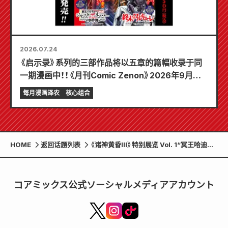
2026.07.24
《启示录》系列的三部作品将以五章的篇幅收录于同
一期漫画中！！《月刊Comic Zenon》2026年9月刊
将于7月24日发售！！
每月漫画泽农
核心组合
HOME
返回话题列表
《诸神黄昏III》特别展览 Vol. 1“冥王哈迪斯
对秦始皇”目前正在熊本举行！
コアミックス公式ソーシャルメディアアカウント