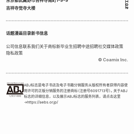
东京都武藏野市吉祥寺南町1-9-9
吉祥寺觉寺大楼
话题
漫画目录
新书信息
公司信息
联系我们
关于商标
新毕业生招聘
中途招聘
社交媒体政策
隐私政策
© Coamix Inc.
ABJ标志是电子书店及电子书籍分销服务从版权所有者获得内容使
用许可的正版分销服务的注册商标（注册号6091713号）。关于ABJ
标志的详细信息，以及展示ABJ标志的服务列表，请点击这里
→
https://aebs.or.jp/