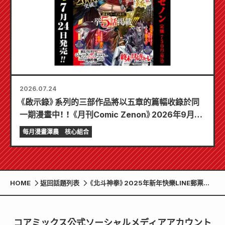
2026.07.24
《啟示錄》系列的三部作品將以五章的篇幅收錄於同
一期漫畫中！ ！ 《月刊Comic Zenon》2026年9月刊
將於7月24日發售！ ！
每月漫畫澤農
核心組合
HOME
返回話題列表
《北斗神拳》2025年新年快樂LINE郵票發
行！
コアミックス公式ソーシャルメディアアカウント