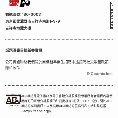
郵遞區號：180-0003
東京都武藏野市吉祥寺南町1-9-9
吉祥寺地藏大樓
話題
漫畫目錄
新書資訊
公司資訊
聯絡我們
關於商標
新畢業生招聘
中途招聘
社交媒體政策
隱私政策
© Coamix Inc.
ABJ標誌是電子書店及電子書籍分銷服務從版權所有者獲得內容使
用許可的正版分銷服務的註冊商標（註冊號6091713號）。關於ABJ
標誌的詳細資訊，以及展示ABJ標誌的服務列表，請點擊這裡
→
https://aebs.or.jp/