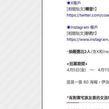
◉X帳戶
[相關貼文]
轉發！
】
https://twitter.com/c
◉Instagram 帳戶
[相關貼文]
好的！
】
https://www.instagr
・
抽籤選出2人
（含X和Ins
<招募期間>
4月5日(金) 〜 4月11
這是一張 B0 海報，
“有對禦宅族友善的女孩