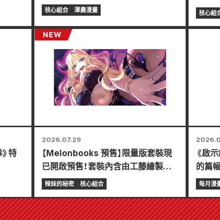
起舉
核心組合
澤農漫畫
核心組
迷你卡
2026.07.29
2026.0
拳》特
【Melonbooks 預售】限量版套裝現
《啟示
已開啟預售！套裝內含由工藤繪製的
的篇幅
東條冬樹精美插畫特別版遊戲墊！
Comi
辣妹的秘密
核心組合
每月漫
《辣妹新娘的秘密》最新第6卷將於10
7月2
月20日發售！