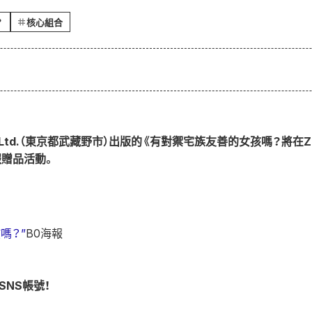
？
核心組合
., Ltd.（東京都武藏野市）出版的《有對禦宅族友善的女孩嗎？將在Zen
報贈品活動。
嗎？”
B0海報
SNS帳號！