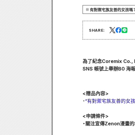
有對禦宅族友善的女孩嗎
SHARE:
為了紀念Coremix Co
SNS 帳號上舉辦B0 海
<贈品內容>
・
“有對禦宅族友善的女孩
<申請條件>
・關注宣傳Zenon漫畫的