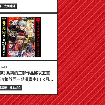
辦限時展銷會，屆時可獲得特製
合
大國陣線
片（共 4 種）！
7.24
錄》系列的三部作品將以五章
收錄於同一期漫畫中！ ！ 《月刊
c Zenon》2026年9月刊將於
畫澤農
核心組合
4日發售！ ！