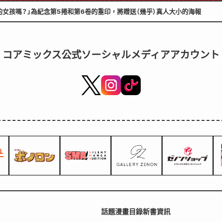
的女孩嗎？」為紀念第5捲和第6卷的重印，將贈送（幾乎）真人大小的海報
コアミックス公式ソーシャルメディアアカウント
話題
漫畫目錄
新書資訊