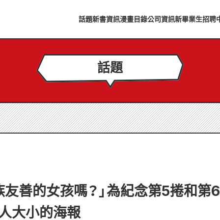
話題
新書資訊
漫畫目錄
公司資訊
新畢業生招聘
話題
族友善的女孩嗎？」為紀念第5捲和第
真人大小的海報