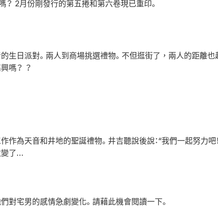
嗎？ 2月份剛發行的第五捲和第六卷現已重印。
的生日派對。兩人到商場挑選禮物。不但逛街了，兩人的距離也越來越
興嗎？ ？
作作為天音和井地的聖誕禮物。井吉聽說後說：“我們一起努力吧！
改變了…
們對宅男的感情急劇變化。請藉此機會閱讀一下。