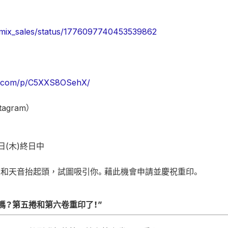
oamix_sales/status/1776097740453539862
am.com/p/C5XXS8OSehX/
tagram）
日(木)終日中
伊治和天音抬起頭，試圖吸引你。藉此機會申請並慶祝重印。
嗎？第五捲和第六卷重印了！”