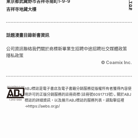
東京都武藏野市吉祥寺南町1-9-9
吉祥寺地藏大樓
話題
漫畫目錄
新書資訊
公司資訊
聯絡我們
關於商標
新畢業生招聘
中途招聘
社交媒體政策
隱私政策
© Coamix Inc.
ABJ標誌是電子書店及電子書籍分銷服務從版權所有者獲得內容使
用許可的正版分銷服務的註冊商標（註冊號6091713號）。關於ABJ
標誌的詳細資訊，以及展示ABJ標誌的服務列表，請點擊這裡
→
https://aebs.or.jp/