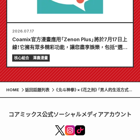
2026.07.17
Coamix官方漫畫應用「Zenon Plus」將於7月17日上
線！它擁有眾多精彩功能，讓您盡享娛樂，包括“選擇
您的第一個免費章節”和“每日更新”！
核心組合
澤農漫畫
HOME
返回話題列表
《北斗神拳》×《花之刑》「男人的生活方式」
快閃店將於1月16日起在丸善書店和純久堂
書店札幌店巡迴展出。
コアミックス公式ソーシャルメディアアカウント