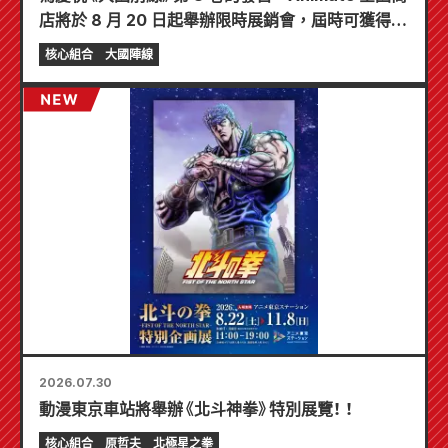
店將於 8 月 20 日起舉辦限時展銷會，屆時可獲得特
製迷你卡片（共 4 種）！
核心組合
大國陣線
2026.07.30
動漫東京車站將舉辦《北斗神拳》特別展覽！ ！
核心組合
原哲夫
北極星之拳