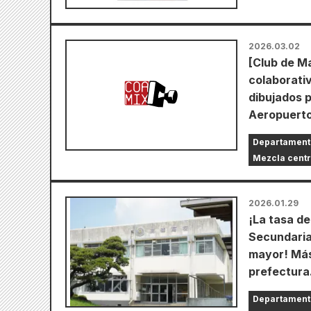
2026.03.02
[Club de M
colaborativ
dibujados p
Aeropuert
Departament
Mezcla cent
2026.01.29
¡La tasa d
Secundaria
mayor! Más 
prefectura
Departament