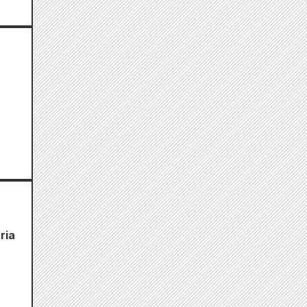
,
ria