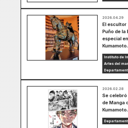
2026.04.29
El esculto
Puño de la 
especial en
Kumamoto.
Instituto de
Artes del m
Departament
2026.02.28
Se celebró
de Manga d
Kumamoto.
Departament