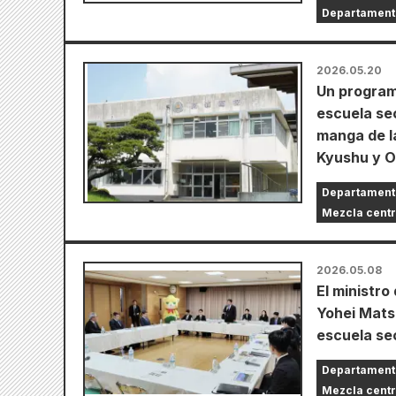
Departament
2026.05.20
Un program
escuela se
manga de la
Kyushu y O
Departament
Mezcla cent
2026.05.08
El ministro
Yohei Mats
escuela se
Departament
Mezcla cent