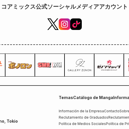
コアミックス公式ソーシャルメディアアカウント
Temas
Catálogo de Manga
Informa
Información de la Empresa
Contacto
Sobre
Reclutamiento de Graduados
Reclutamien
no, Tokio
Política de Medios Sociales
Política de P