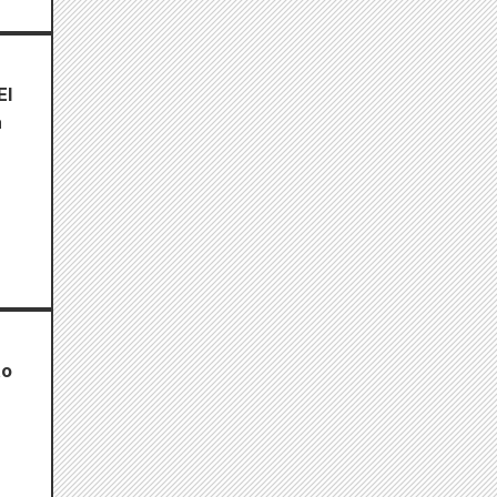
El
a
to