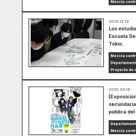
Mezcla cent
2025.12.19
Los estudi
Escuela Sec
Tokio.
Mezcla cent
Departament
Proyecto de d
2025.06.18
[Exposición
secundaria
pública de
Departament
Mezcla cent