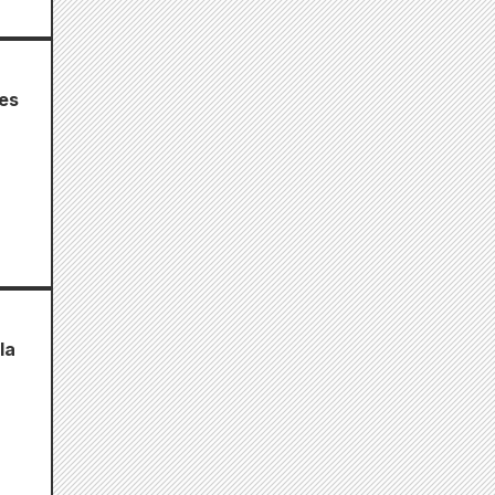
hes
la