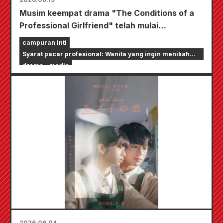
Musim keempat drama "The Conditions of a
Professional Girlfriend" telah mulai
ditayangkan secara eksklusif di aplikasi
campuran inti
drama pendek "BUMP".
Syarat pacar profesional: Wanita yang ingin menikah
dengan selebriti
drama
media
2026.06.04