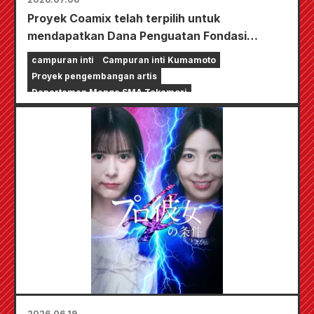
Proyek Coamix telah terpilih untuk
mendapatkan Dana Penguatan Fondasi
Kegiatan Budaya dan Seni dari Badan Urusan
campuran inti
Campuran inti Kumamoto
Kebudayaan, "Dukungan untuk
Proyek pengembangan artis
Pengembangan Kreator, dll."
Departemen Manga SMA Takamori
2026.06.19