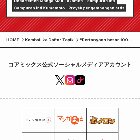
Departemen Manga SMA Takamori
campuran inti
Takamori.
Campuran inti Kumamoto
Proyek pengembangan artis
HOME
Kembali ke Daftar Topik
"Pertanyaan besar 100
juta orang!? Senyum dan
kolase" dari Nippon
Television! Episode ke-7
コアミックス公式ソーシャルメディアアカウント
dari proyek close-up
Departemen Manga &
Klub Manga SMA
Takamori akan disiarkan!