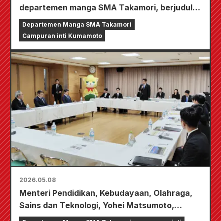
departemen manga SMA Takamori, berjudul
"Manga-chi ~Jalan Manga Era Reiwa~," akan
Departemen Manga SMA Takamori
disiarkan di berbagai stasiun di Kyushu dan
Campuran inti Kumamoto
Okinawa, serta di TVer!
2026.05.08
Menteri Pendidikan, Kebudayaan, Olahraga,
Sains dan Teknologi, Yohei Matsumoto,
memeriksa departemen manga di SMA