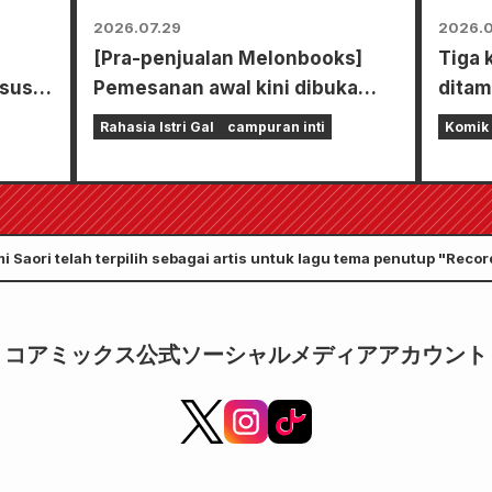
2026.07.29
2026.0
[Pra-penjualan Melonbooks]
Tiga 
sus
Pemesanan awal kini dibuka
ditam
ar"!!
untuk set edisi terbatas dengan
denga
Rahasia Istri Gal
campuran inti
Komik
playmat spesial yang
Zenon
menampilkan ilustrasi Fuyuki
akan 
Tojo yang sangat indah karya
24 Jul
Kudou! Volume 6 terbaru dari
 Saori telah terpilih sebagai artis untuk lagu tema penutup "Record
"The Secret of the Gal Bride"
tangan!
dijadwalkan rilis pada 20
Oktober!
コアミックス公式ソーシャルメディアアカウント