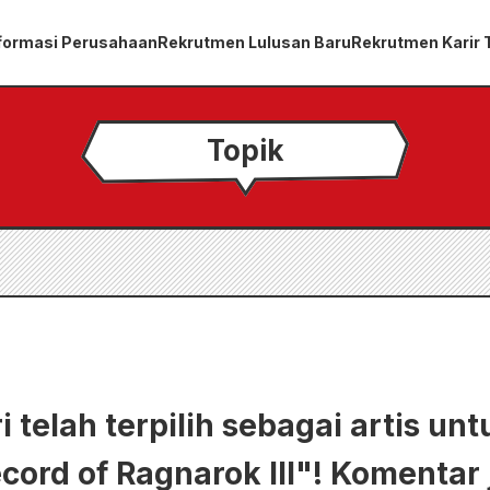
formasi Perusahaan
Rekrutmen Lulusan Baru
Rekrutmen Karir
Topik
 telah terpilih sebagai artis un
ord of Ragnarok III"! Komentar 