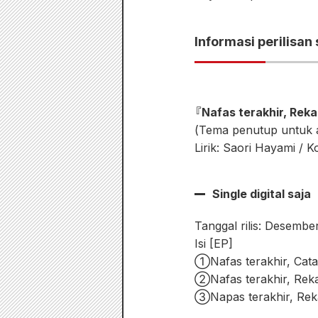
Informasi perilisan
『Nafas terakhir, Rek
(Tema penutup untuk a
Lirik: Saori Hayami /
Single digital saja
Tanggal rilis: Desembe
Isi [EP]
①Nafas terakhir, Cata
②Nafas terakhir, Reka
③Napas terakhir, Rek