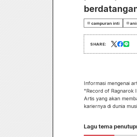
berdatangan
campuran inti
ani
SHARE:
Informasi mengenai ar
"Record of Ragnarok III
Artis yang akan memba
kariernya di dunia mus
Lagu tema penutupn