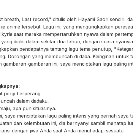
breath, Last record," ditulis oleh Hayami Saori sendiri, dan
ia anime tersebut. Lagu ini, yang mengungkapkan perasa
alkyrie saat mereka mempertaruhkan nyawa dalam pertem
yang dirilis dalam sekitar dua tahun, dengan suara nyanyia
kapkan pendapatnya tentang lagu tema penutup, "Ketegan
g. Dorongan yang membuncah di dada. Keinginan untuk t
an gambaran-gambaran ini, saya menciptakan lagu paling i
gkapnya:
t pergi berperang.
uncah dalam dadaku.
maju, apa pun situasinya.
, saya menciptakan lagu paling intens yang pernah saya tu
uatan dan kelembutan ini, dia bernyanyi sambil menatap lu
nansi dengan jiwa Anda saat Anda menghadapi sesuatu.