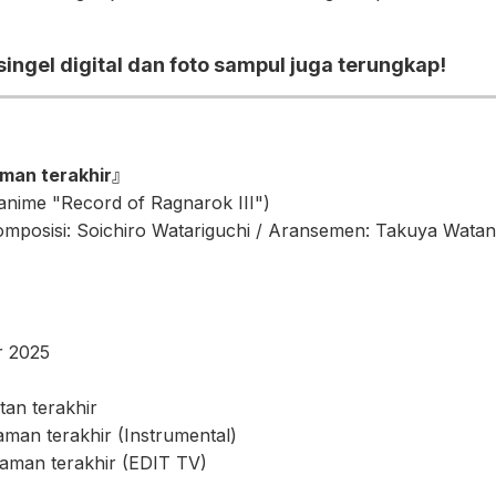
 singel digital dan foto sampul juga terungkap!
aman terakhir』
nime "Record of Ragnarok III")
 Komposisi: Soichiro Watariguchi / Aransemen: Takuya Wata
r 2025
tan terakhir
man terakhir (Instrumental)
aman terakhir (EDIT TV)