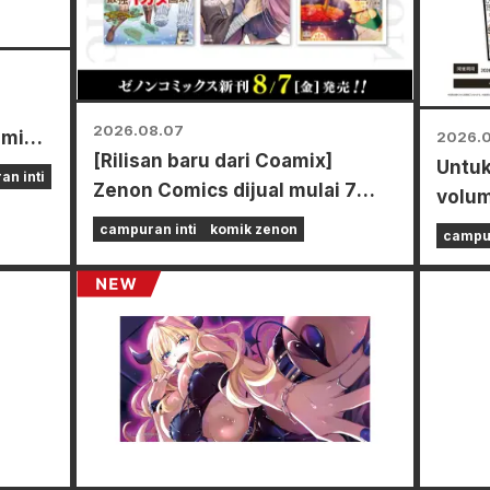
2026.08.07
ami
2026.
[Rilisan baru dari Coamix]
Untuk
n inti
Zenon Comics dijual mulai 7
volum
umi
Agustus (Jumat)!
Power
campuran inti
komik zenon
campur
acara
toko-
neger
mana
kartu
khusus