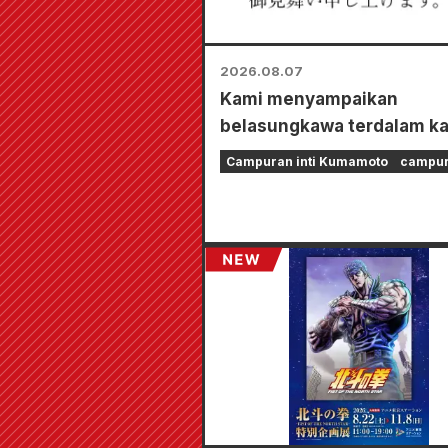
2026.08.07
Kami menyampaikan
belasungkawa terdalam k
kepada semua pihak yang
Campuran inti Kumamoto
campura
terkena dampak Gempa B
Kumamoto 2026.