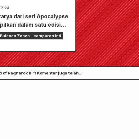
7.24
karya dari seri Apocalypse
pilkan dalam satu edisi
n 5 bab!! "Monthly Comic
 Bulanan Zenon
campuran inti
 edisi September 2026"
mulai dijual pada tanggal
i!!
 of Ragnarok III"! Komentar juga telah