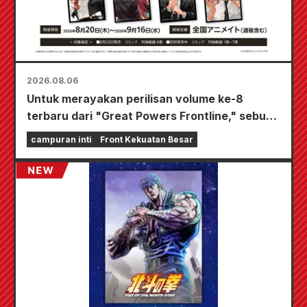
2026.08.06
Untuk merayakan perilisan volume ke-8
terbaru dari "Great Powers Frontline," sebuah
acara terbatas akan diadakan di toko-toko
campuran inti
Front Kekuatan Besar
Animate di seluruh negeri mulai 20 Agustus, di
mana Anda bisa mendapatkan kartu mini yang
digambar khusus (total 4 jenis)!