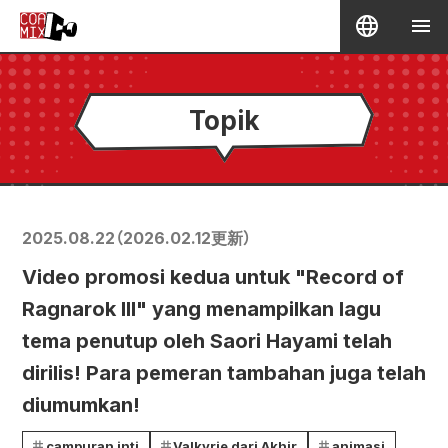
Topik
2025.08.22
（
2026.02.12
更新）
Video promosi kedua untuk "Record of
Ragnarok III" yang menampilkan lagu
tema penutup oleh Saori Hayami telah
dirilis! Para pemeran tambahan juga telah
diumumkan!
campuran inti
Valkyrie dari Akhir
animasi