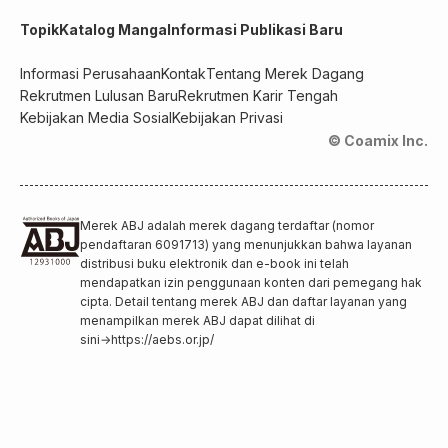
Topik
Katalog Manga
Informasi Publikasi Baru
Informasi Perusahaan
Kontak
Tentang Merek Dagang
Rekrutmen Lulusan Baru
Rekrutmen Karir Tengah
Kebijakan Media Sosial
Kebijakan Privasi
© Coamix Inc.
Merek ABJ adalah merek dagang terdaftar (nomor
pendaftaran 6091713) yang menunjukkan bahwa layanan
distribusi buku elektronik dan e-book ini telah
mendapatkan izin penggunaan konten dari pemegang hak
cipta. Detail tentang merek ABJ dan daftar layanan yang
menampilkan merek ABJ dapat dilihat di
sini
→
https://aebs.or.jp/