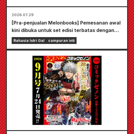
2026.07.29
[Pra-penjualan Melonbooks] Pemesanan awal
kini dibuka untuk set edisi terbatas dengan
playmat spesial yang menampilkan ilustrasi
Rahasia Istri Gal
campuran inti
Fuyuki Tojo yang sangat indah karya Kudou!
Volume 6 terbaru dari "The Secret of the Gal
Bride" dijadwalkan rilis pada 20 Oktober!