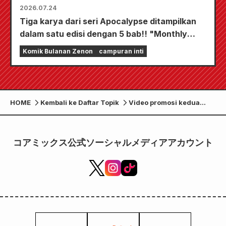
2026.07.24
Tiga karya dari seri Apocalypse ditampilkan
dalam satu edisi dengan 5 bab!! "Monthly
Comic Zenon edisi September 2026" akan
Komik Bulanan Zenon
campuran inti
mulai dijual pada tanggal 24 Juli!!
HOME
Kembali ke Daftar Topik
Video promosi kedua
untuk "Record of
Ragnarok III" yang
menampilkan lagu tema
コアミックス公式ソーシャルメディアアカウント
penutup oleh Saori
Hayami telah dirilis! Para
pemeran tambahan juga
telah diumumkan!