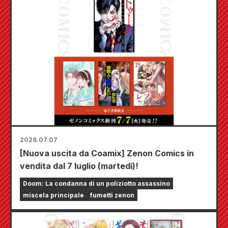
2026.07.07
[Nuova uscita da Coamix] Zenon Comics in
vendita dal 7 luglio (martedì)!
Doom: La condanna di un poliziotto assassino
miscela principale
fumetti zenon