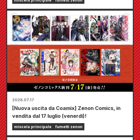
miscela principale
fumetti zenon
schermo, tra cui "Scegli il tuo primo capitolo
gratuito" e "Aggiornamenti giornalieri"!
2026.07.17
[Nuova uscita da Coamix] Zenon Comics, in
vendita dal 17 luglio (venerdì)!
miscela principale
fumetti zenon