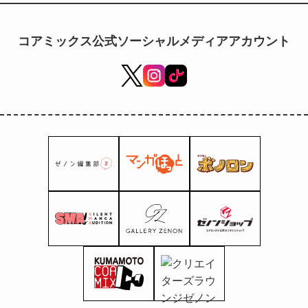
Maruyama doou uma
estátua de Raoh, do
anime Fist of the
コアミックス公式ソーシャルメディアアカウント
North Star! Uma
palestra especial
também será
realizada na Escola
Secundária Takamori
da Prefeitura de
Kumamoto.