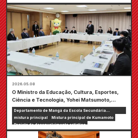
Okinawa, bem como na TVer!
2026.05.08
O Ministro da Educação, Cultura, Esportes,
Ciência e Tecnologia, Yohei Matsumoto,
inspecionou o departamento de mangá da
Departamento de Mangá da Escola Secundária
Escola Secundária Takamori.
Takamori
mistura principal
Mistura principal de Kumamoto
Projeto de desenvolvimento artístico