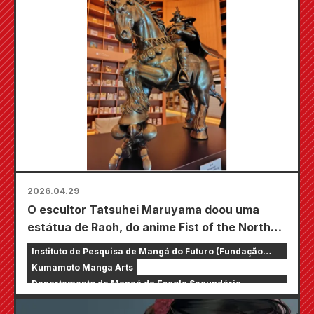
2026.04.29
O escultor Tatsuhei Maruyama doou uma
estátua de Raoh, do anime Fist of the North
Star! Uma palestra especial também será
Instituto de Pesquisa de Mangá do Futuro (Fundação
realizada na Escola Secundária Takamori da
Incorporada Geral)
Kumamoto Manga Arts
Prefeitura de Kumamoto.
Departamento de Mangá da Escola Secundária
Takamori