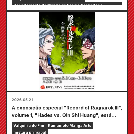
Desenvolvimento de Criadores, etc."
Departamento de Mangá da Escola Secundária
Takamori
2026.05.21
A exposição especial "Record of Ragnarok III",
volume 1, "Hades vs. Qin Shi Huang", está
sendo realizada em Kumamoto!
Valquíria do Fim
Kumamoto Manga Arts
mistura principal