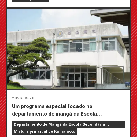
2026.05.20
Um programa especial focado no
departamento de mangá da Escola
Secundária Takamori, intitulado "Manga-chi
Departamento de Mangá da Escola Secundária
~O Caminho do Mangá na Era Reiwa~", será
Takamori
Mistura principal de Kumamoto
transmitido em várias emissoras em Kyushu e