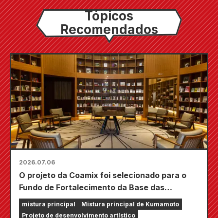
Tópicos
Recomendados
2026.07.06
O projeto da Coamix foi selecionado para o
Fundo de Fortalecimento da Base das
Atividades Culturais e Artísticas da Agência
mistura principal
Mistura principal de Kumamoto
de Assuntos Culturais, na categoria "Apoio ao
Projeto de desenvolvimento artístico