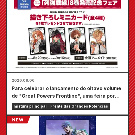
2026.08.06
Para celebrar o lançamento do oitavo volume
de "Great Powers Frontline", uma feira por
tempo limitado será realizada nas lojas
mistura principal
Frente das Grandes Potências
Animate em todo o país a partir de 20 de
agosto, onde você poderá adquirir um mini
cartão especialmente desenhado (4 tipos no
total)!