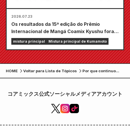
2026.07.23
Os resultados da 15ª edição do Prêmio
Internacional de Mangá Coamix Kyushu foram
anunciados!
mistura principal
Mistura principal de Kumamoto
HOME
Voltar para Lista de Tópicos
Por que continuo
desenhando? O
último one-shot de
Fumiyo Kono, "To the
コアミックス公式ソーシャルメディアアカウント
Artist", foi publicado
pelo departamento
editorial da Zenon.
Também está
incluído em
"Hijiyama-san, o Som
das Estrelas, a