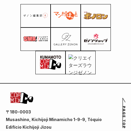
Canção da Floresta:
Coletânea de Contos
de Fumiyo Kono",
lançado no mesmo
dia.
〒180-0003
Musashino, Kichijoji Minamicho 1-9-9, Tóquio
Edifício Kichijoji Jizou