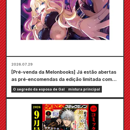
2026.07.29
[Pré-venda da Melonbooks] Já estão abertas
as pré-encomendas da edição limitada com
um tapete de jogo especial com uma
O segredo da esposa de Gal
mistura principal
ilustração deslumbrante de Fuyuki Tojo
desenhada por Kudou! O volume 6 de "The
Secret of the Gal Bride" será lançado em 20
de outubro!