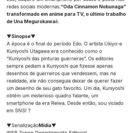
redes sociais modernas.
“Oda Cinnamon Nobunaga”
transformado em anime para TV, o último trabalho
de Una Megurokawa
é.
▼Sinopse▼
A época é o final do período Edo. O artista Ukiyo-e
Kuniyoshi Utagawa era conhecido como o
“Kuniyoshi das pinturas guerreiras”. Os editores
sempre pediam a Kuniyoshi que fizesse apenas
desenhos de guerreiros que vendessem, mas na
realidade, ele não conseguia deixar de querer fazer
um desenho de seu gato favorito. Um dia, Kuniyoshi
obtém um misterioso quadro falante, um
smartphone da era Reiwa. Desde então, sou viciado
em SNS! ?
▼Serialização
Mídia▼
WEB Zenon Departamento Editorial