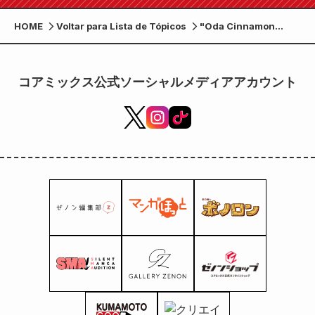
HOME
Voltar para Lista de Tópicos
"Oda Cinnamon
Nobunaga" O último
trabalho de Una
Meguro! A
コアミックス公式ソーシャルメディアアカウント
serialização de
“Oedo drawing tio
Utakuni” começa em
5 de julho