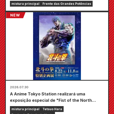
tempo limitado será realizada nas lojas
mistura principal
Frente das Grandes Potências
Animate em todo o país a partir de 20 de
agosto, onde você poderá adquirir um mini
cartão especialmente desenhado (4 tipos no
total)!
2026.07.30
A Anime Tokyo Station realizará uma
exposição especial de "Fist of the North
Star"!!
mistura principal
Tetsuo Hara