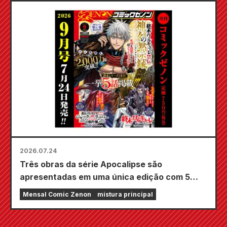
desenhada por Kudou! O volume 6 de "The
Secret of the Gal Bride" será lançado em 20
de outubro!
2026.07.24
Três obras da série Apocalipse são
apresentadas em uma única edição com 5
capítulos!! A edição de setembro de 2026 da
Mensal Comic Zenon
mistura principal
revista em quadrinhos mensal Zenon estará à
venda em 24 de julho!!