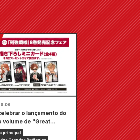
08.06
celebrar o lançamento do
o volume de "Great
s Frontline", uma feira
a principal
empo limitado será
 das Grandes Potências