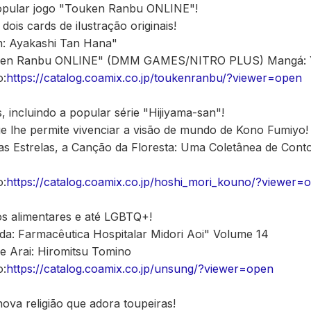
popular jogo "Touken Ranbu ONLINE"!
e dois cards de ilustração originais!
: Ayakashi Tan Hana"
"Touken Ranbu ONLINE" (DMM GAMES/NITRO PLUS) Mangá:
o:
https://catalog.coamix.co.jp/toukenranbu/?viewer=open
, incluindo a popular série "Hijiyama-san"!
ue lhe permite vivenciar a visão de mundo de Kono Fumiyo!
das Estrelas, a Canção da Floresta: Uma Coletânea de Con
o:
https://catalog.coamix.co.jp/hoshi_mori_kouno/?viewer=
s alimentares e até LGBTQ+!
da: Farmacêutica Hospitalar Midori Aoi" Volume 14
 Arai: Hiromitsu Tomino
o:
https://catalog.coamix.co.jp/unsung/?viewer=open
ova religião que adora toupeiras!