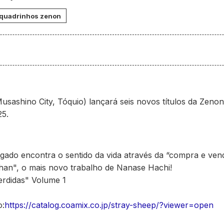
quadrinhos zenon
Musashino City, Tóquio) lançará seis novos títulos da Zeno
25.
do encontra o sentido da vida através da “compra e vend
han", o mais novo trabalho de Nanase Hachi!
erdidas" Volume 1
o:
https://catalog.coamix.co.jp/stray-sheep/?viewer=open