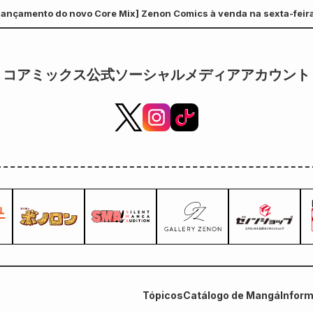
Lançamento do novo Core Mix] Zenon Comics à venda na sexta-feira, 
volume 6 de "The Secret of the
Gal Bride" será lançado em 20
de outubro!
コアミックス公式ソーシャルメディアアカウント
Tópicos
Catálogo de Mangá
Infor