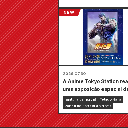
2026.07.30
A Anime Tokyo Station rea
uma exposição especial d
"Fist of the North Star"!!
mistura principal
Tetsuo Hara
Punho da Estrela do Norte