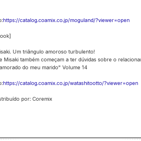
o:
https://catalog.coamix.co.jp/moguland/?viewer=open
book]
aki. Um triângulo amoroso turbulento!
e Misaki também começam a ter dúvidas sobre o relaciona
namorado do meu marido" Volume 14
o:
https://catalog.coamix.co.jp/watashitootto/?viewer=open
stribuído por: Coremix