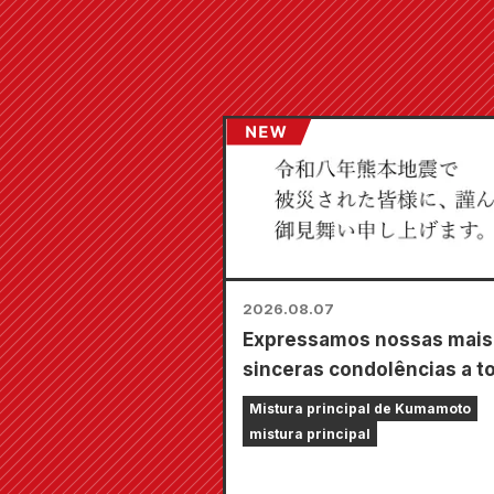
2026.08.07
Expressamos nossas mais
sinceras condolências a t
os afetados pelo terremot
Mistura principal de Kumamoto
Kumamoto de 2026.
mistura principal