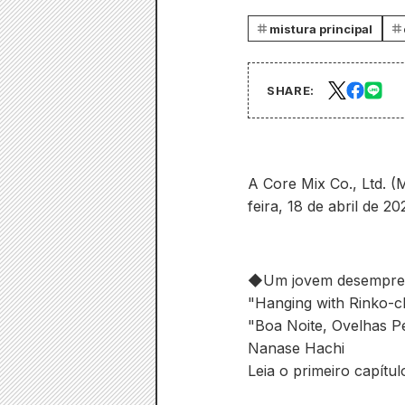
mistura principal
SHARE:
A Core Mix Co., Ltd. (
feira, 18 de abril de 20
◆Um jovem desemprega
"Hanging with Rinko-c
"Boa Noite, Ovelhas P
Nanase Hachi
Leia o primeiro capítul