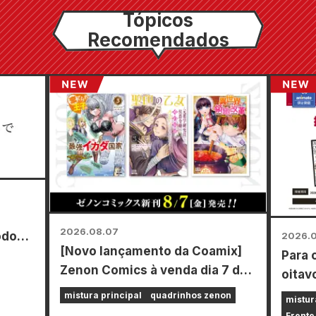
Tópicos
Recomendados
2026.08.07
odos
2026.
[Novo lançamento da Coamix]
Para 
o de
Zenon Comics à venda dia 7 de
oitav
agosto (sexta-feira)!
Power
mistura principal
quadrinhos zenon
mistur
por t
Frente