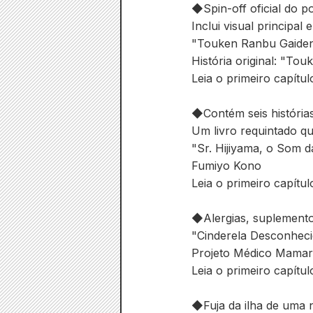
◆Spin-off oficial do 
Inclui visual principal 
"Touken Ranbu Gaiden
História original: 
Leia o primeiro capítul
◆Contém seis histórias
Um livro requintado q
"Sr. Hijiyama, o Som 
Fumiyo Kono
Leia o primeiro capítul
◆Alergias, suplemento
"Cinderela Desconheci
Projeto Médico Mamare
Leia o primeiro capítul
◆Fuja da ilha de uma n