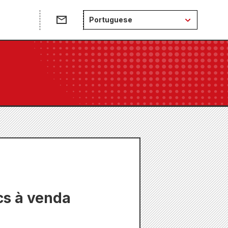
e
Portuguese
cs à venda