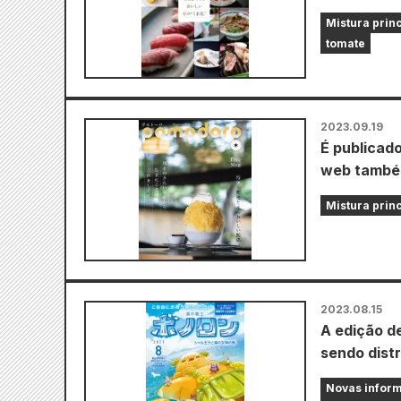
Mistura prin
tomate
2023.09.19
É publicad
web também
Mistura prin
2023.08.15
A edição d
sendo distr
Novas inform