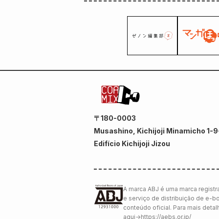
〒180-0003
Musashino, Kichijoji Minamicho 1-9
Edifício Kichijoji Jizou
A marca ABJ é uma marca registra
e serviço de distribuição de e-b
conteúdo oficial. Para mais deta
aqui
→
https://aebs.or.jp/