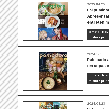
2025.04.25
Foi publica
Apresentan
entreteni
tomate
Nova
mistura prin
2024.12.19
Publicada 
em sopas 
tomate
Nova
mistura prin
2024.08.23