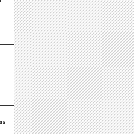
l
údo