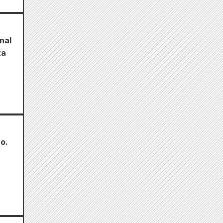
nal
ta
o.