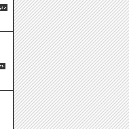
ção
te