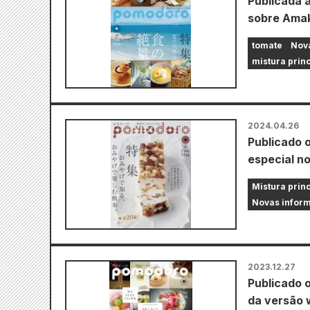
Publicada 
sobre Amak
tomate
Nova
mistura prin
2024.04.26
Publicado 
especial n
Mistura prin
Novas inform
2023.12.27
Publicado 
da versão 