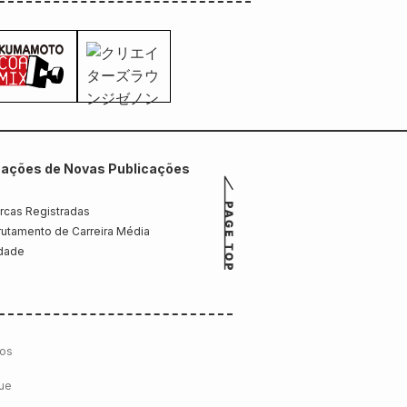
mações de Novas Publicações
rcas Registradas
utamento de Carreira Média
idade
cos
que