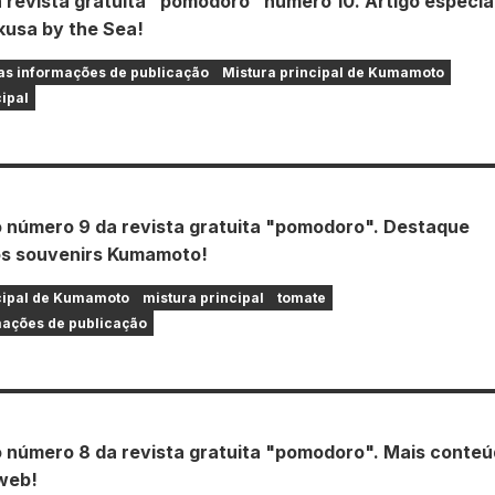
a revista gratuita "pomodoro" número 10. Artigo especia
usa by the Sea!
s informações de publicação
Mistura principal de Kumamoto
cipal
o número 9 da revista gratuita "pomodoro". Destaque
os souvenirs Kumamoto!
cipal de Kumamoto
mistura principal
tomate
ações de publicação
o número 8 da revista gratuita "pomodoro". Mais conte
web!