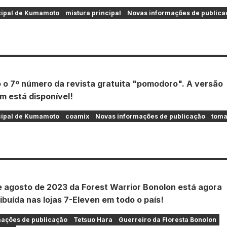
cipal de Kumamoto
mistura principal
Novas informações de publica
o o 7º número da revista gratuita "pomodoro". A versão
 está disponível!
cipal de Kumamoto
coamix
Novas informações de publicação
toma
e agosto de 2023 da Forest Warrior Bonolon está agora
ibuída nas lojas 7-Eleven em todo o país!
ações de publicação
Tetsuo Hara
Guerreiro da Floresta Bonolon