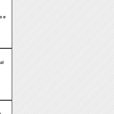
o e
al