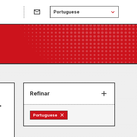
e
Portuguese
Refinar
"
Portuguese