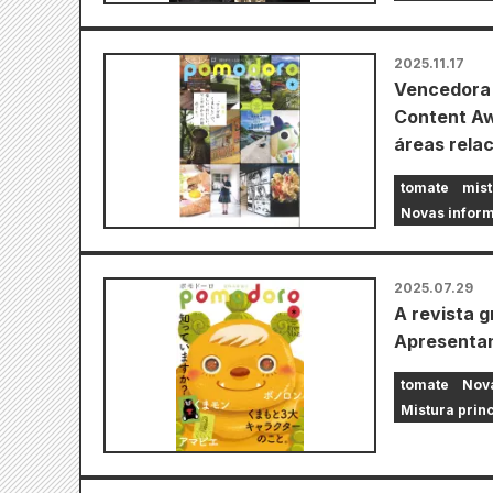
2025.11.17
Vencedora 
Content Aw
áreas rela
tomate
mist
Novas inform
2025.07.29
A revista 
Apresentan
tomate
Nova
Mistura prin