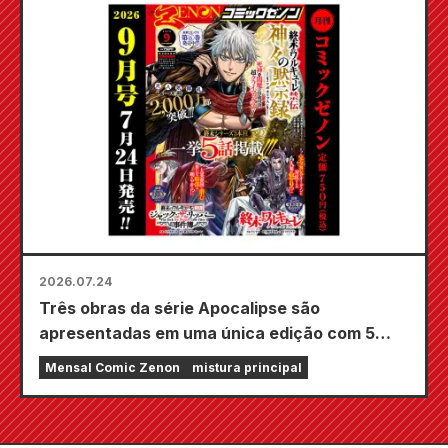
Secret of the Gal Bride" será lançado em 20
de outubro!
2026.07.24
Três obras da série Apocalipse são
apresentadas em uma única edição com 5
capítulos!! A edição de setembro de 2026 da
Mensal Comic Zenon
mistura principal
revista em quadrinhos mensal Zenon estará à
venda em 24 de julho!!