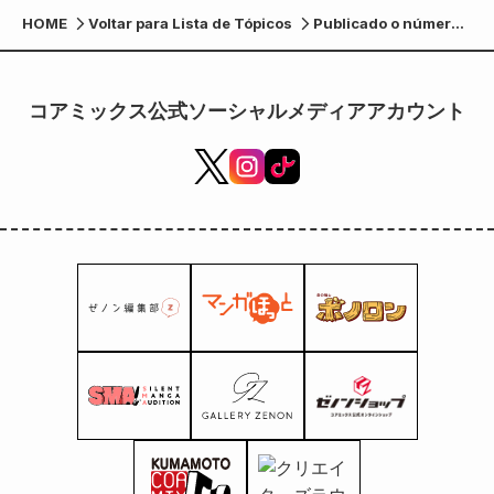
HOME
Voltar para Lista de Tópicos
Publicado o número
9 da revista gratuita
"pomodoro".
Destaque especial
コアミックス公式ソーシャルメディアアカウント
nos souvenirs
Kumamoto!