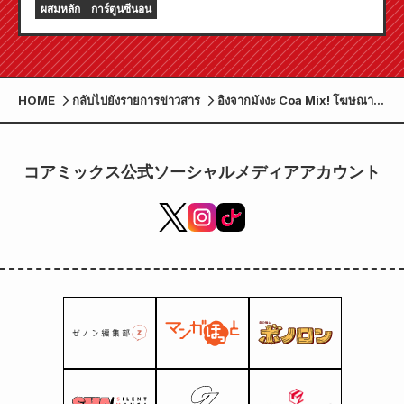
กรกฎาคมนี้! แอปนี้อัดแน่นไปด้วยฟีเจอร์มากมายที่จะ
ผสมหลัก
การ์ตูนซีนอน
ทำให้คุณเพลิดเพลินอย่างเต็มที่ รวมถึงฟีเจอร์ "เลือก
บทแรกฟรี" และ "อัปเดตทุกวัน"!
HOME
กลับไปยังรายการข่าวสาร
อิงจากมังงะ Coa Mix! โฆษณา
ทีวีเรื่องที่สองของคุเระ โคเกียว
เริ่มออกอากาศแล้ว
コアミックス公式ソーシャルメディアアカウント