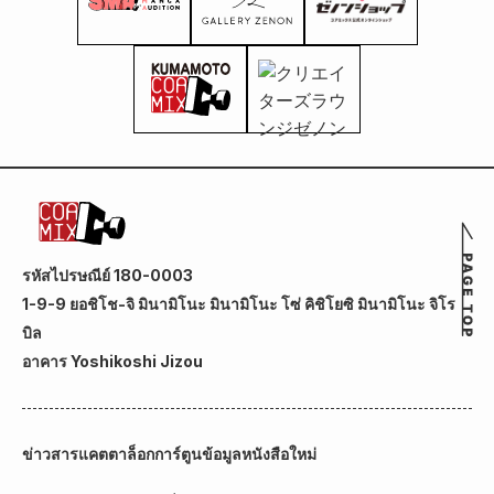
รหัสไปรษณีย์ 180-0003
1-9-9 ยอชิโช-จิ มินามิโนะ มินามิโนะ โซ่ คิชิโยซิ มินามิโนะ จิโร
บิล
อาคาร Yoshikoshi Jizou
ข่าวสาร
แคตตาล็อกการ์ตูน
ข้อมูลหนังสือใหม่