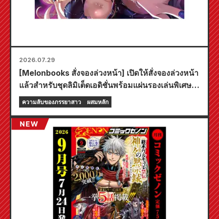
2026.07.29
[Melonbooks สั่งจองล่วงหน้า] เปิดให้สั่งจองล่วงหน้า
แล้วสำหรับชุดลิมิเต็ดเอดิชั่นพร้อมแผ่นรองเล่นพิเศษที่
มีภาพประกอบสุดงดงามของฟูยูกิ โทโจ วาดโดยคุโด!
ความลับของภรรยาสาว
ผสมหลัก
เล่มที่ 6 ล่าสุดของ "ความลับของเจ้าสาวสาว" มี
กำหนดวางจำหน่ายในวันที่ 20 ตุลาคมนี้!