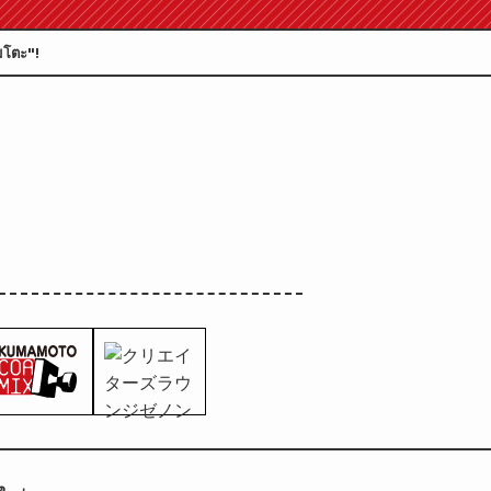
มโตะ"!