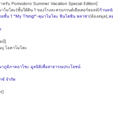
กสำหรับ Pomodoro Summer Vacation Special Edition]
ุมาโมโตะ
(ชั้นใต้ดิน 1 ของโรงละครแกรนด์เธียเตอร์ฮอลล์)
ร้านหน
ายชั้น 1 "My Thing!"
-
คุมาโมโตะ ชินโตชิน พลาซ่า
(ห้องสมุด),
หม
ะ
ป์]
นบุ โอคาโมโตะ
นาภูมิภาคอาโซะ มูลนิธิเพื่อสาธารณประโยชน์
กซ์ จำกัด
่]