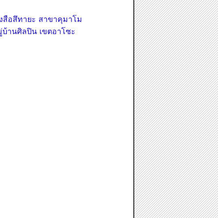
ังสือสึทายะ สาขาคุมาโม
ู่บ้านศิลปิน เขตอาโซะ