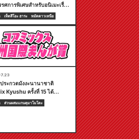
รรศการพิเศษสำหรับอนิเมะเรื่อง
of the North Star"!!
ก
เท็ตสึโอะ ฮาระ
หมัดดาวเหนือ
7.23
ประกวดมังงะนานาชาติ
 Kyushu ครั้งที่ 15 ได้
ศออกมาแล้ว!
ก
ส่วนผสมแกนคุมาโมโตะ