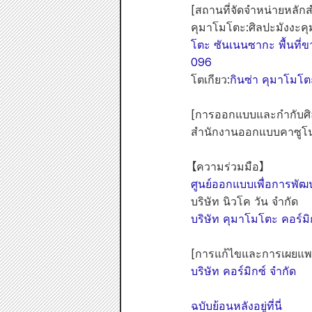
[สถานที่จัดจำหน่ายหลั
คุมาโมโตะ:
ศิลปะมังงะค
โตะ ซันเนนซากะ พื้นที่ข
096
โตเกียว:
กินซ่า คุมาโมโต
[การออกแบบและกำกับศิล
สำนักงานออกแบบคาซูโ
【ความร่วมมือ】
ศูนย์ออกแบบเพื่อการพัฒ
บริษัท นิวโค วัน จำกัด
บริษัท คุมาโมโตะ คอร์มิ
[การแก้ไขและการเผยแพร
บริษัท คอร์มิกซ์ จำกัด
ฉบับย้อนหลังอยู่ที่นี่