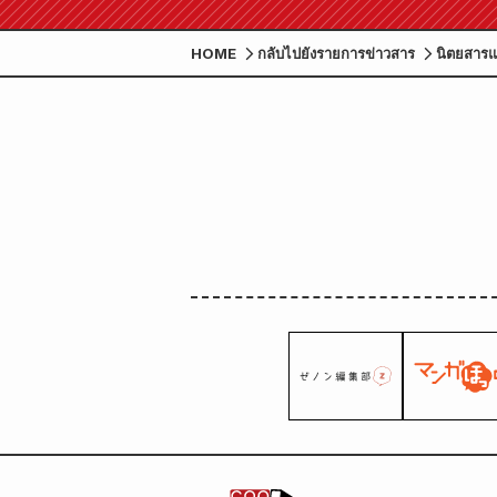
"ความลับของเจ้าสาวสาว" มี
HOME
กลับไปยังรายการข่าวสาร
นิตยสารแ
วางจำหน่ายในวันที่ 20 ตุลาคมน