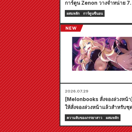
การ์ตูน Zenon วางจำหน่าย 7
สิงหาคม (ศุกร์)!
ผสมหลัก
การ์ตูนซีนอน
2026.07.29
[Melonbooks สั่งจองล่วงหน้า]
ให้สั่งจองล่วงหน้าแล้วสำหรับชุด
เต็ดเอดิชั่นพร้อมแผ่นรองเล่นพิเศ
ความลับของภรรยาสาว
ผสมหลัก
ภาพประกอบสุดงดงามของฟูยูกิ
วาดโดยคุโด! เล่มที่ 6 ล่าสุดขอ