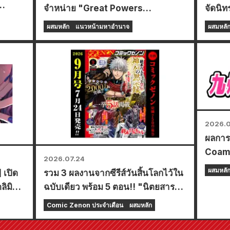
จำหน่าย "Great Powers
จัดนิท
Frontline" เล่มที่ 8 ล่าสุด ทางร้าน
"Fist 
ผสมหลัก
แนวหน้ามหาอำนาจ
ผสมหลั
Animate ทั่วประเทศจะจัดงานอีเวนต์
พิเศษในช่วงเวลาจำกัด เริ่มตั้งแต่วันที่
20 สิงหาคม โดยคุณสามารถรับมินิ
การ์ดสุดพิเศษ (ทั้งหมด 4 แบบ) ได้ที่นี่!
2026.0
ผลการ
Coamix
2026.07.24
ประกา
ผสมหลั
 เปิด
รวม 3 ผลงานจากซีรีส์วันสิ้นโลกไว้ใน
ลิมิ
ฉบับเดียว พร้อม 5 ตอน!! "นิตยสาร
ษที่มี
การ์ตูนรายเดือน Zenon ฉบับเดือน
Comic Zenon ประจำเดือน
ผสมหลัก
 โทโจ
กันยายน 2026" วางจำหน่ายวันที่
ง
24 กรกฎาคม!!