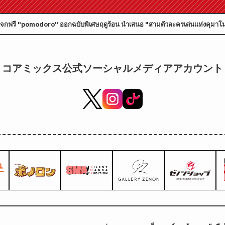
กำหนด
จกฟรี "pomodoro" ออกฉบับพิเศษฤดูร้อน นำเสนอ "สามตัวละครเด่นแห่งคุมาโ
ี้!
コアミックス公式ソーシャルメディアアカウント