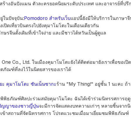
 ผู้สร้างอันปังแมน ตัวละครยอดนิยมระดับประเทศ และอาจารย์ที่ป
ยู่ในปัจจุบัน:
Pomodoro สำหรับเว็บ
แอปนี้ยังมีให้บริการในภาษาจี
ึ่งเปิดเที่ยวบินตรงไปยังคุมาโมโตะในเดือนเดียวกัน
ษรจีนดั้งเดิมที่เข้าใจง่าย และมีชาวไต้หวันเป็นผู้ดูแล
ne Co., Ltd. ในเมืองคุมาโมโตะยังได้ติดต่อมายังเราเพื่อขอเปิดพื
ภัณฑ์ที่ลงไว้ในนิตยสารของเราได้
ายะ คุมาโมโตะ ซันเน็นซากะ
ร้าน "My Thing!" อยู่ชั้น 1 นะคะ ถ้
พิธภัณฑ์ศิลปะร่วมสมัยคุมาโมโตะ ฉันได้เข้าร่วมนิทรรศการฤดู
ปัญญาของชาวญี่ปุ่น
จะมีการจัดแสดงบทความเก่าๆ หลายชิ้นจาก
างเข้าสถานที่จัดนิทรรศการ โปรดแวะชมเมื่อมาเยี่ยมชมพิพิธภัณฑ์