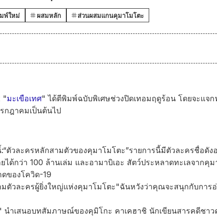
ิมพ์ใหม่
ผสมหลัก
ส่วนผสมแกนคุมาโมโตะ
 "
มะเขือเทศ
" ได้ตีพิมพ์ฉบับพิเศษช่วงปิดเทอมฤดูร้อน โดยจะแจก
นกรกฎาคมเป็นต้นไป
:
“ตัวละครหลักสามตัวของคุมาโมโตะ”
รายการนี้มีตัวละครชื่อด
ยได้กว่า 100 ล้านเล่ม และอามาบิเอะ สัตว์ประหลาดทะเลจากคุมา
าดของโควิด-19
สามตัวละครผู้ยิ่งใหญ่แห่งคุมาโมโตะ"
ฉันหวังว่าคุณจะสนุกกับการอ
i" นำเสนอบทสัมภาษณ์ของคุมิโกะ คาเคฮาชิ นักเขียนสารคดีชาว