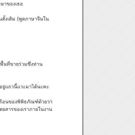
รึกษาของเธอ
นดั้งเดิม (พูดภาษาจีนใน
้นที่ขายร่วมซึ่งท่าน
าอยู่แถวนี้แวะมาได้นะคะ
ร้อนของพิพิธภัณฑ์ด้วย
วา
นิตยสารของเราภายในงาน