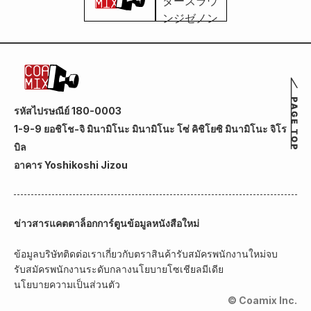
รหัสไปรษณีย์ 180-0003
1-9-9 ยอชิโช-จิ มินามิโนะ มินามิโนะ โซ่ คิชิโยซิ มินามิโนะ จิโร
บิล
อาคาร Yoshikoshi Jizou
ข่าวสาร
แคตตาล็อกการ์ตูน
ข้อมูลหนังสือใหม่
ข้อมูลบริษัท
ติดต่อเรา
เกี่ยวกับตราสินค้า
รับสมัครพนักงานใหม่จบ
รับสมัครพนักงานระดับกลาง
นโยบายโซเชียลมีเดีย
นโยบายความเป็นส่วนตัว
© Coamix Inc.