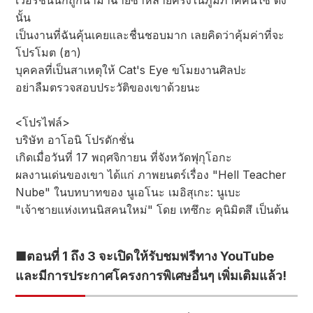
เวอร์ชั่นนี้ก็ถูกนำมาฉายซ้ำหลายครั้งในภูมิภาคคันไซ ดัง
นั้น
เป็นงานที่ฉันคุ้นเคยและชื่นชอบมาก เลยคิดว่าคุ้มค่าที่จะ
โปรโมต (ฮา)
บุคคลที่เป็นสาเหตุให้ Cat's Eye ขโมยงานศิลปะ
อย่าลืมตรวจสอบประวัติของเขาด้วยนะ
<โปรไฟล์>
บริษัท อาโอนิ โปรดักชั่น
เกิดเมื่อวันที่ 17 พฤศจิกายน ที่จังหวัดฟุกุโอกะ
ผลงานเด่นของเขา ได้แก่ ภาพยนตร์เรื่อง "Hell Teacher
Nube" ในบทบาทของ นูเอโนะ เมอิสุเกะ: นูเบะ
"เจ้าชายแห่งเทนนิสคนใหม่" โดย เทซึกะ คุนิมิตสึ เป็นต้น
■ตอนที่ 1 ถึง 3 จะเปิดให้รับชมฟรีทาง YouTube
และมีการประกาศโครงการพิเศษอื่นๆ เพิ่มเติมแล้ว!