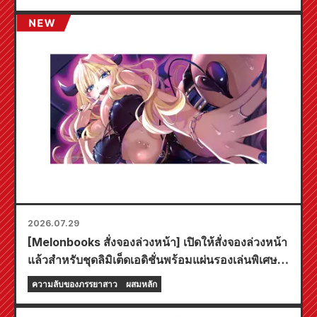
2026.07.29
[Melonbooks สั่งจองล่วงหน้า] เปิดให้สั่งจองล่วงหน้า
แล้วสำหรับชุดลิมิเต็ดเอดิชั่นพร้อมแผ่นรองเล่นพิเศษที่
มีภาพประกอบสุดงดงามของฟูยูกิ โทโจ วาดโดยคุโด!
ความลับของภรรยาสาว
ผสมหลัก
เล่มที่ 6 ล่าสุดของ "ความลับของเจ้าสาวสาว" มี
กำหนดวางจำหน่ายในวันที่ 20 ตุลาคมนี้!