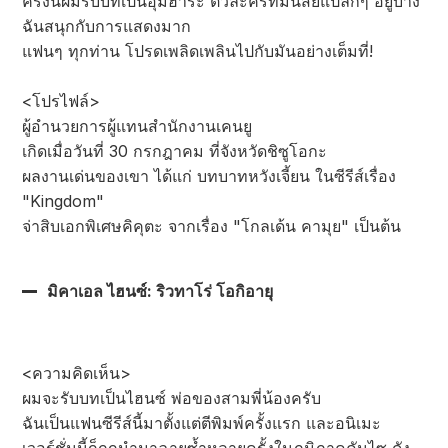
ครั้งนี้ผมรับบทเป็นอุมิฮาระ ตัวละครที่มีนิสัยแปลกๆ อยู่บ้าง
ฉันสนุกกับการแสดงมาก
แฟนๆ ทุกท่าน โปรดเพลิดเพลินไปกับมันอย่างเต็มที่!
<โปรไฟล์>
ผู้อำนวยการผู้แทนสำนักงานเคนยู
เกิดเมื่อวันที่ 30 กรกฎาคม ที่จังหวัดชิซูโอกะ
ผลงานเด่นของเขา ได้แก่ บทบาทหวังเจี้ยน ในซีรีส์เรื่อง
"Kingdom"
จ่าสิบเอกพิเศษคิคุตะ จากเรื่อง "โกลเด้น คามุย" เป็นต้น
มิคาเอล ไฮนซ์: ริวทาโร่ โอกิอายุ
<ความคิดเห็น>
ผมจะรับบทเป็นไฮนซ์ พ่อของสามพี่น้องครับ
ฉันเป็นแฟนซีรีส์นี้มาตั้งแต่ตีพิมพ์ครั้งแรก และอนิเมะ