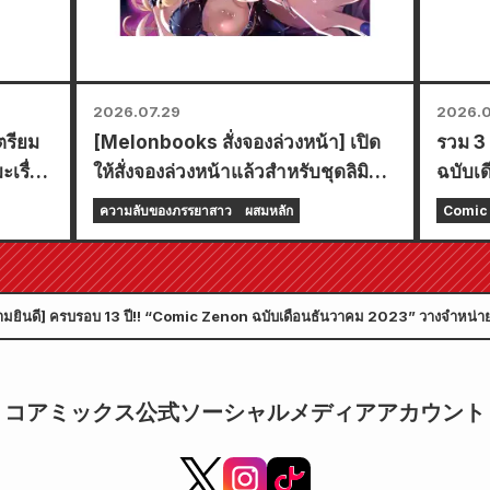
2026.07.29
2026.0
ตรียม
[Melonbooks สั่งจองล่วงหน้า] เปิด
รวม 3 
เรื่อง
ให้สั่งจองล่วงหน้าแล้วสำหรับชุดลิมิ
ฉบับเด
เต็ดเอดิชั่นพร้อมแผ่นรองเล่นพิเศษที่มี
การ์ต
ความลับของภรรยาสาว
ผสมหลัก
Comic 
ภาพประกอบสุดงดงามของฟูยูกิ โทโจ
กันยา
วาดโดยคุโด! เล่มที่ 6 ล่าสุดของ
24 กร
"ความลับของเจ้าสาวสาว" มีกำหนด
มยินดี] ครบรอบ 13 ปี!! “Comic Zenon ฉบับเดือนธันวาคม 2023” วางจำหน่ายวั
วางจำหน่ายในวันที่ 20 ตุลาคมนี้!
コアミックス公式ソーシャルメディアアカウント