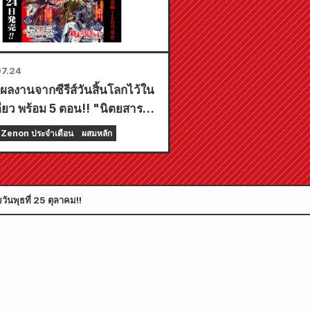
7.24
ผลงานจากซีรีส์วันสิ้นโลกไว้ใน
ียว พร้อม 5 ตอน!! "นิตยสาร
ูนรายเดือน Zenon ฉบับเดือน
Zenon ประจำเดือน
ผสมหลัก
ยน 2026" วางจำหน่ายวันที่
กฎาคม!!
นพุธที่ 25 ตุลาคม!!