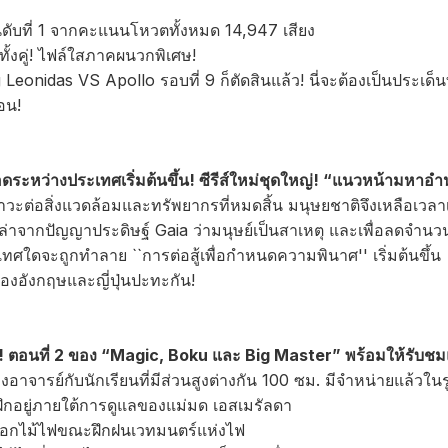
นดับที่ 1 จากคะแนนโหวตทั้งหมด 14,947 เสียง
 ทั้งคู่! ไฟล์ใสภาคผนวกพิเศษ!
ng Leonidas VS Apollo รอบที่ 9 ก็ตัดสินแล้ว! นี่จะต้องเป็นประเด็น
อน!
ตรอดระหว่างประเทศเริ่มต้นขึ้น! ซีรีส์ใหม่ชุดใหญ่! “แนวหน้ามหาอำน
วะต่อสิ่งแวดล้อมและทรัพยากรที่หมดสิ้น มนุษยชาติจึงเหลือเวลา
ล่าจากปัญญาประดิษฐ์ Gaia ว่ามนุษย์เป็นสาเหตุ และเพื่อลดจำนว
เทศใดจะถูกทำลาย ``การต่อสู้เพื่อกำหนดความพินาศ'' เริ่มต้นขึ้น
องอังกฤษและญี่ปุ่นปะทะกัน!
้ว! ตอนที่ 2 ของ “Magic, Boku และ Big Master” พร้อมให้รับชม
อาจารย์กับนักเรียนที่มีส่วนสูงต่างกัน 100 ซม. มีจำหน่ายแล้วในร
ฝึกอยู่ภายใต้การดูแลของแม่มด เอสเมรัลดา
ุดอกไม้ไฟขณะฝึกฝนเวทมนตร์แห่งไฟ