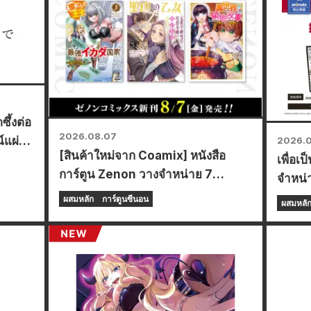
ึ้งต่อ
2026.08.07
ณ์แผ่น
2026.
[สินค้าใหม่จาก Coamix] หนังสือ
เพื่อเ
่าน
การ์ตูน Zenon วางจำหน่าย 7
จำหน่
สิงหาคม (ศุกร์)!
Frontl
ผสมหลัก
การ์ตูนซีนอน
ผสมหลั
Anima
พิเศษใน
20 สิ
การ์ดสุ