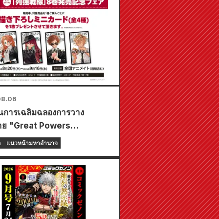
08.06
ป็นการเฉลิมฉลองการวาง
าย "Great Powers
ine" เล่มที่ 8 ล่าสุด ทางร้าน
ก
แนวหน้ามหาอำนาจ
te ทั่วประเทศจะจัดงานอีเวนต์
ช่วงเวลาจำกัด เริ่มตั้งแต่วันที่
งหาคม โดยคุณสามารถรับมินิ
ดพิเศษ (ทั้งหมด 4 แบบ) ได้ที่นี่!